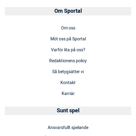
Om Sportal
Om oss
Möt oss på Sportal
Varför lita på oss?
Redaktionens policy
Så betygsätter vi
Kontakt
Karriär
Sunt spel
Ansvarsfullt spelande