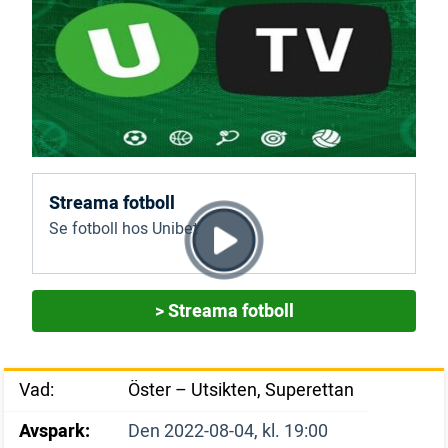
Streama fotboll
Se fotboll hos Unibet
> Streama fotboll
Vad:
Öster – Utsikten, Superettan
Avspark:
Den 2022-08-04, kl. 19:00