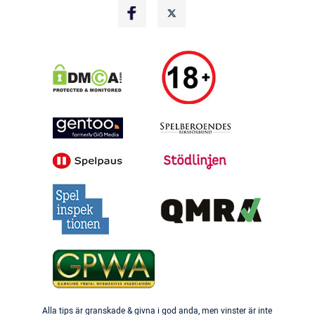
Alla tips är granskade & givna i god anda, men vinster är inte