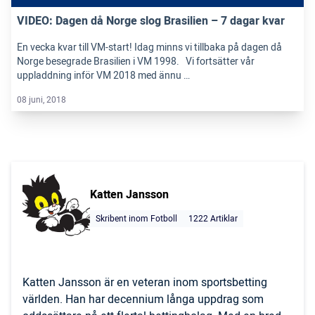
VIDEO: Dagen då Norge slog Brasilien – 7 dagar kvar
En vecka kvar till VM-start! Idag minns vi tillbaka på dagen då
Norge besegrade Brasilien i VM 1998. Vi fortsätter vår
uppladdning inför VM 2018 med ännu …
08 juni, 2018
Katten Jansson
Skribent inom Fotboll
1222 Artiklar
Katten Jansson är en veteran inom sportsbetting
världen. Han har decennium långa uppdrag som