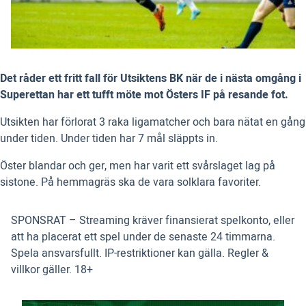
Det råder ett fritt fall för Utsiktens BK när de i nästa omgång i
Superettan har ett tufft möte mot Östers IF på resande fot.
Utsikten har förlorat 3 raka ligamatcher och bara nätat en gång
under tiden. Under tiden har 7 mål släppts in.
Öster blandar och ger, men har varit ett svårslaget lag på
sistone. På hemmagräs ska de vara solklara favoriter.
SPONSRAT – Streaming kräver finansierat spelkonto, eller
att ha placerat ett spel under de senaste 24 timmarna.
Spela ansvarsfullt. IP-restriktioner kan gälla. Regler &
villkor gäller. 18+