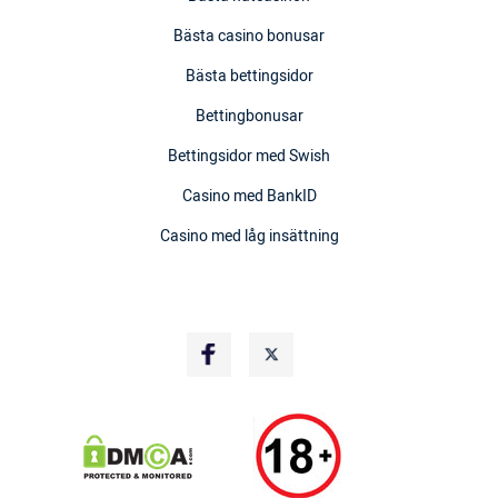
Bästa casino bonusar
Bästa bettingsidor
Bettingbonusar
Bettingsidor med Swish
Casino med BankID
Casino med låg insättning