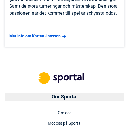
Samt de stora turneringar och mästerskap. Den stora
passionen när det kommer till spel är schyssta odds.
Mer info om Katten Jansson
Om Sportal
Om oss
Möt oss på Sportal