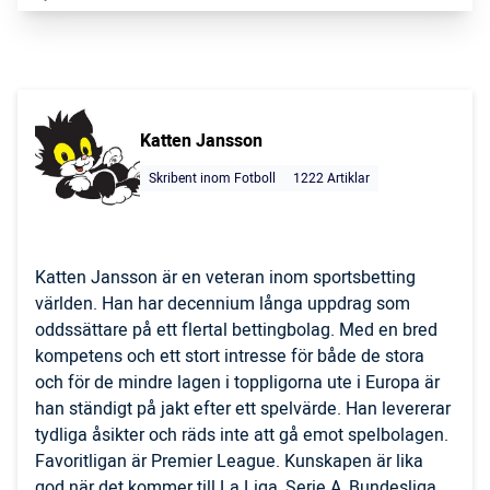
Katten Jansson
Skribent inom Fotboll
1222 Artiklar
Katten Jansson är en veteran inom sportsbetting
världen. Han har decennium långa uppdrag som
oddssättare på ett flertal bettingbolag. Med en bred
kompetens och ett stort intresse för både de stora
och för de mindre lagen i toppligorna ute i Europa är
han ständigt på jakt efter ett spelvärde. Han levererar
tydliga åsikter och räds inte att gå emot spelbolagen.
Favoritligan är Premier League. Kunskapen är lika
god när det kommer till La Liga, Serie A, Bundesliga.