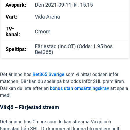
Avspark:
Den 2021-09-11, kl. 15:15
Vart:
Vida Arena
TV-
Cmore
kanal:
Färjestad (Inc OT) (Odds: 1.95 hos
Speltips:
Bet365)
Det är inne hos
Bet365 Sverige
som vi hittar oddsen inför
matchen. Där kan du spela på bra odds inför SHL premiären.
Där kan du leta efter en
bonus utan omsättningskrav
att spela
med!
Växjö – Färjestad stream
Det är inne hos Cmore som du kan streama Växjö och
Färjestad från SHL. Du kommer att kunna bli medlem helt