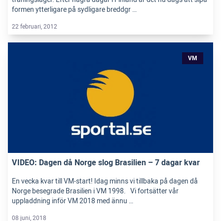
formen ytterligare på sydligare breddgr …
22 februari, 2012
VM
VIDEO: Dagen då Norge slog Brasilien – 7 dagar kvar
En vecka kvar till VM-start! Idag minns vi tillbaka på dagen då
Norge besegrade Brasilien i VM 1998. Vi fortsätter vår
uppladdning inför VM 2018 med ännu …
08 juni, 2018