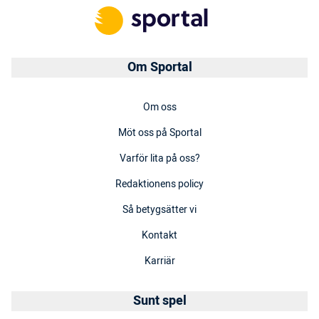
Om Sportal
Om oss
Möt oss på Sportal
Varför lita på oss?
Redaktionens policy
Så betygsätter vi
Kontakt
Karriär
Sunt spel