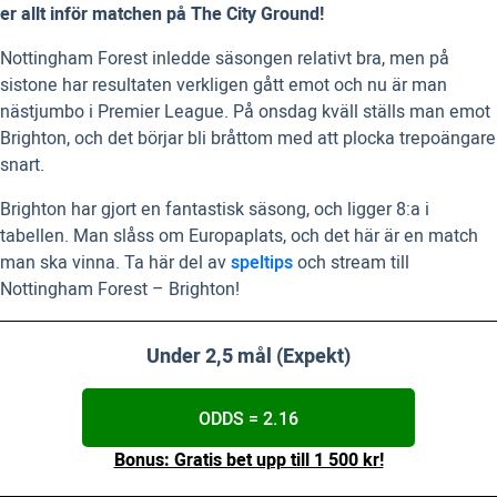
er allt inför matchen på The City Ground!
Nottingham Forest inledde säsongen relativt bra, men på
sistone har resultaten verkligen gått emot och nu är man
nästjumbo i Premier League. På onsdag kväll ställs man emot
Brighton, och det börjar bli bråttom med att plocka trepoängare
snart.
Brighton har gjort en fantastisk säsong, och ligger 8:a i
tabellen. Man slåss om Europaplats, och det här är en match
man ska vinna. Ta här del av
speltips
och stream till
Nottingham Forest – Brighton!
Under 2,5 mål (Expekt)
ODDS = 2.16
Bonus: Gratis bet upp till 1 500 kr!