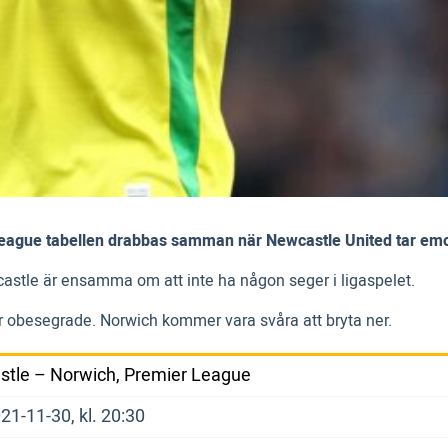
 League tabellen drabbas samman när Newcastle United tar emo
wcastle är ensamma om att inte ha någon seger i ligaspelet.
r obesegrade. Norwich kommer vara svåra att bryta ner.
tle – Norwich, Premier League
21-11-30, kl. 20:30