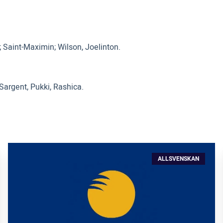
; Saint-Maximin; Wilson, Joelinton.
Sargent, Pukki, Rashica.
ALLSVENSKAN