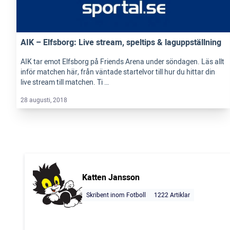
AIK – Elfsborg: Live stream, speltips & laguppställning
AIK tar emot Elfsborg på Friends Arena under söndagen. Läs allt
inför matchen här, från väntade startelvor till hur du hittar din
live stream till matchen. Ti …
28 augusti, 2018
Katten Jansson
Skribent inom Fotboll
1222 Artiklar