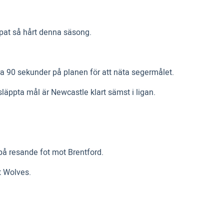
pat så hårt denna säsong.
ra 90 sekunder på planen för att näta segermålet.
läppta mål är Newcastle klart sämst i ligan.
 på resande fot mot Brentford.
t Wolves.