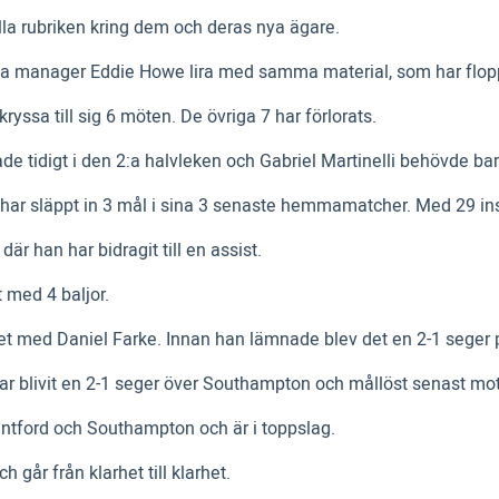
lla rubriken kring dem och deras nya ägare.
 nya manager Eddie Howe lira med samma material, som har flop
yssa till sig 6 möten. De övriga 7 har förlorats.
e tidigt i den 2:a halvleken och Gabriel Martinelli behövde ba
m har släppt in 3 mål i sina 3 senaste hemmamatcher. Med 29 ins
är han har bidragit till en assist.
 med 4 baljor.
aktet med Daniel Farke. Innan han lämnade blev det en 2-1 seger
r blivit en 2-1 seger över Southampton och mållöst senast mo
ntford och Southampton och är i toppslag.
 går från klarhet till klarhet.