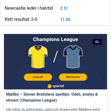
Newcastle leder i halvtid
2.51
Rätt resultat: 2-0
11.00
CL
Mjällby – Slovan Bratislava speltips: Odds, analys &
stream (Champions League)
Här hittar du bettingtips, odds och stream inför Mjällbys möte