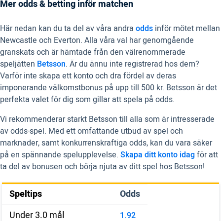
Mer odds & betting inför matchen
Här nedan kan du ta del av våra andra
odds
inför mötet mellan
Newcastle och Everton. Alla våra val har genomgående
granskats och är hämtade från den välrenommerade
speljätten
Betsson
. Är du ännu inte registrerad hos dem?
Varför inte skapa ett konto och dra fördel av deras
imponerande välkomstbonus på upp till 500 kr. Betsson är det
perfekta valet för dig som gillar att spela på odds.
Vi rekommenderar starkt Betsson till alla som är intresserade
av odds-spel. Med ett omfattande utbud av spel och
marknader, samt konkurrenskraftiga odds, kan du vara säker
på en spännande spelupplevelse.
Skapa ditt konto idag
för att
ta del av bonusen och börja njuta av ditt spel hos Betsson!
Speltips
Odds
Under 3.0 mål
1.92