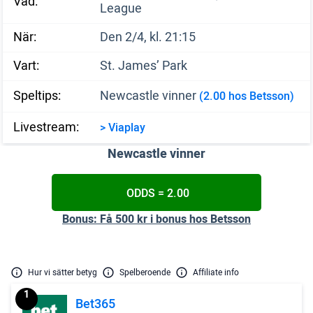
Vad:
League
När:
Den 2/4, kl. 21:15
Vart:
St. James’ Park
Speltips:
Newcastle vinner
(2.00 hos Betsson)
Livestream:
>
Via
play
Newcastle vinner
ODDS = 2.00
Bonus: Få 500 kr i bonus hos Betsson
Hur vi sätter betyg
Spelberoende
Affiliate info
1
Bet365