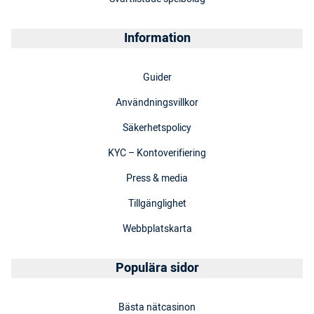
Information
Guider
Användningsvillkor
Säkerhetspolicy
KYC – Kontoverifiering
Press & media
Tillgänglighet
Webbplatskarta
Populära sidor
Bästa nätcasinon