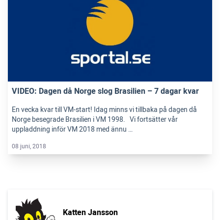
VIDEO: Dagen då Norge slog Brasilien – 7 dagar kvar
En vecka kvar till VM-start! Idag minns vi tillbaka på dagen då
Norge besegrade Brasilien i VM 1998. Vi fortsätter vår
uppladdning inför VM 2018 med ännu …
08 juni, 2018
Katten Jansson