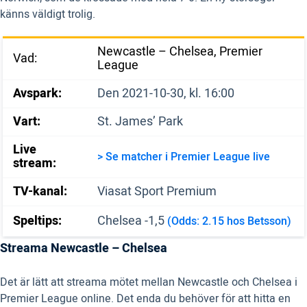
känns väldigt trolig.
Newcastle – Chelsea, Premier
Vad:
League
Avspark:
Den 2021-10-30, kl. 16:00
Vart:
St. James’ Park
Live
> Se matcher i Premier League live
stream:
TV-kanal:
Viasat Sport Premium
Speltips:
Chelsea -1,5
(Odds: 2.15 hos Betsson)
Streama Newcastle – Chelsea
Det är lätt att streama mötet mellan Newcastle och Chelsea i
Premier League online. Det enda du behöver för att hitta en