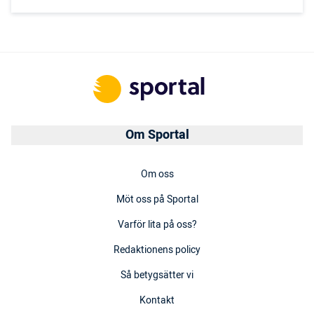
Om Sportal
Om oss
Möt oss på Sportal
Varför lita på oss?
Redaktionens policy
Så betygsätter vi
Kontakt