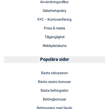
Användningsvillkor
Säkerhetspolicy
KYC – Kontoverifiering
Press & media
Tillgänglighet
Webbplatskarta
Populära sidor
Bästa nätcasinon
Bästa casino bonusar
Bästa bettingsidor
Bettingbonusar
Bettingsidor med Swish