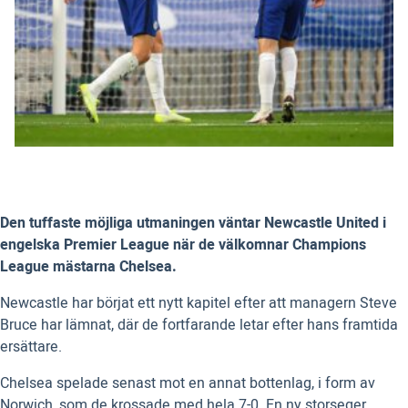
Den tuffaste möjliga utmaningen väntar Newcastle United i
engelska Premier League när de välkomnar Champions
League mästarna Chelsea.
Newcastle har börjat ett nytt kapitel efter att managern Steve
Bruce har lämnat, där de fortfarande letar efter hans framtida
ersättare.
Chelsea spelade senast mot en annat bottenlag, i form av
Norwich, som de krossade med hela 7-0. En ny storseger