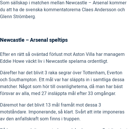
Som sällskap i matchen mellan Newcastle – Arsenal kommer
du att ha de svenska kommentatorerna Claes Andersson och
Glenn Strömberg.
Newcastle – Arsenal speltips
Efter en rätt så oväntad förlust mot Aston Villa har managern
Eddie Howe väckt liv i Newcastle spelarna ordentligt.
Därefter har det blivit 3 raka segrar över Tottenham, Everton
och Southampton. Ett mål var har släppts in i samtliga dessa
matcher. Något som hör till ovanligheterna, då man har bäst
försvar av alla, med 27 insläppta mål efter 33 omgångar.
Däremot har det blivit 13 mål framåt mot dessa 3
motståndare. Imponerande, så klart. Svårt att inte imponeras
av den anfallskraft som finns i truppen.