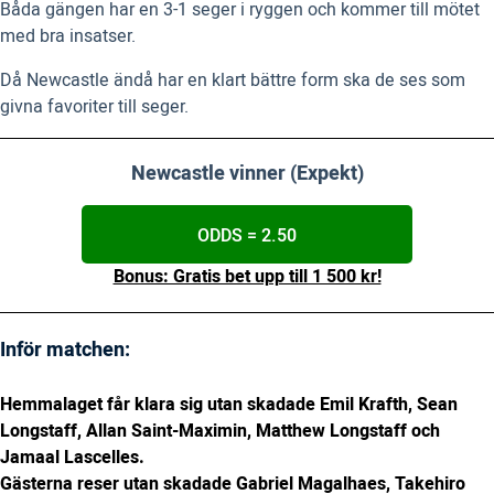
Båda gängen har en 3-1 seger i ryggen och kommer till mötet
med bra insatser.
Då Newcastle ändå har en klart bättre form ska de ses som
givna favoriter till seger.
Newcastle vinner (Expekt)
ODDS = 2.50
Bonus: Gratis bet upp till 1 500 kr!
Inför matchen:
Hemmalaget får klara sig utan skadade Emil Krafth, Sean
Longstaff, Allan Saint-Maximin, Matthew Longstaff och
Jamaal Lascelles.
Gästerna reser utan skadade Gabriel Magalhaes, Takehiro