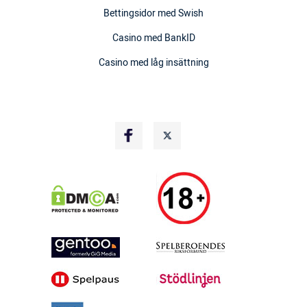
Bettingsidor med Swish
Casino med BankID
Casino med låg insättning