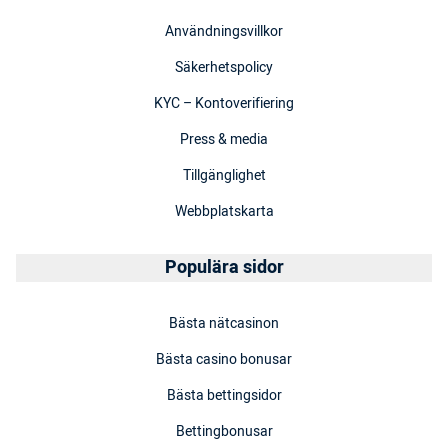
Användningsvillkor
Säkerhetspolicy
KYC – Kontoverifiering
Press & media
Tillgänglighet
Webbplatskarta
Populära sidor
Bästa nätcasinon
Bästa casino bonusar
Bästa bettingsidor
Bettingbonusar