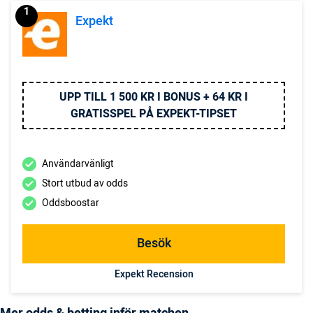
1
Expekt
UPP TILL 1 500 KR I BONUS + 64 KR I
GRATISSPEL PÅ EXPEKT-TIPSET
Användarvänligt
Stort utbud av odds
Oddsboostar
Besök
Expekt Recension