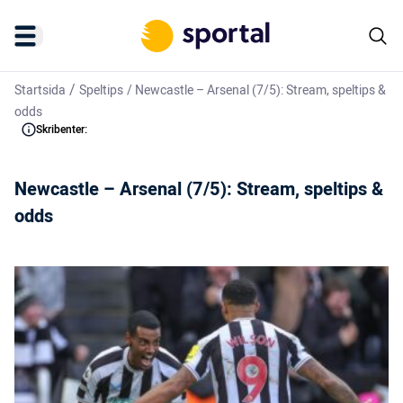
/
Startsida
Speltips
/
Newcastle – Arsenal (7/5): Stream, speltips &
odds
Skribenter:
Newcastle – Arsenal (7/5): Stream, speltips &
odds