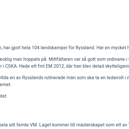
, har gjort hela 104 landskamper för Ryssland. Har en mycket 
ecklig man hoppats på. Mittfältaren var så gott som ordinarie
var i CSKA. Hade ett fint EM 2012, där han blev delad skytteligav
fyllda en av Rysslands rutinerade män som ska ta en ledarroll 
temet.
tet.
pela sitt femte VM. Laget kommer till mästerskapet som ett a