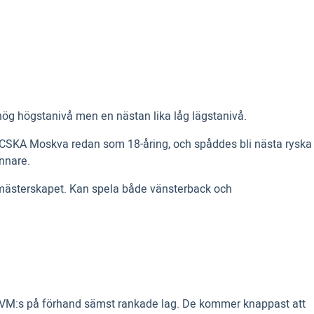
hög högstanivå men en nästan lika låg lägstanivå.
 i CSKA Moskva redan som 18-åring, och spåddes bli nästa ryska
innare.
i mästerskapet. Kan spela både vänsterback och
v VM:s på förhand sämst rankade lag. De kommer knappast att