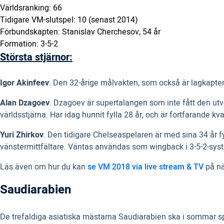
Världsranking: 66
Tidigare VM-slutspel: 10 (senast 2014)
Förbundskapten: Stanislav Cherchesov, 54 år
Formation: 3-5-2
Största stjärnor:
Igor Akinfeev
. Den 32-årige målvakten, som också är lagkapten
Alan Dzagoev
. Dzagoev är supertalangen som inte fått den utv
världsstjärna. Har idag hunnit fylla 28 år, och är fortfarande k
Yuri Zhirkov
. Den tidigare Chelseaspelaren är med sina 34 år 
vänstermittfältare. Väntas användas som wingback i 3-5-2-sys
Läs även om hur du kan
se VM 2018 via live stream & TV
på nä
Saudiarabien
De trefaldiga asiatiska mästarna Saudiarabien ska i sommar s