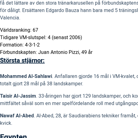
få det lättare av den stora tränarkarusellen på förbundskapten
för dåligt. Ersättaren Edgardo Bauza hann bara med 5 träning
Valencia.
Världsranking: 67
Tidigare VM-slutspel: 4 (senast 2006)
Formation: 4-3-1-2
Förbundskapten: Juan Antonio Pizzi, 49 år
Största stjärnor:
Mohammed Al-Sahlawi
. Anfallaren gjorde 16 mål i VM-kvalet
totalt gjort 28 mål på 38 landskamper.
Taisir Al-Jassim
. 33-åringen har gjort 129 landskamper, och kom
mittfältet såväl som en mer spelfördelande roll med utgångspos
Nawaf Al-Abed
. Al-Abed, 28, är Saudiarabiens tekniker framåt
kvick.
Egypten