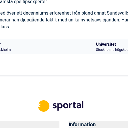
ämsta speltipsexperter.
 med över ett decenniums erfarenhet från bland annat Sundsval
inerar han djupgående taktik med unika nyhetsavslöjanden. Han
klass
r
Universitet
ckholm
Stockholms högskol
Information