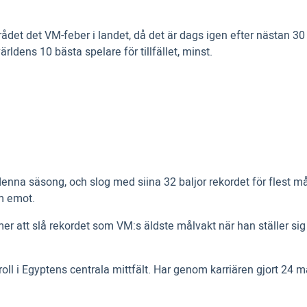
rådet det VM-feber i landet, då det är dags igen efter nästan 30
dens 10 bästa spelare för tillfället, minst.
e denna säsong, och slog med siina 32 baljor rekordet för flest 
m emot.
 att slå rekordet som VM:s äldste målvakt när han ställer sig 
roll i Egyptens centrala mittfält. Har genom karriären gjort 24