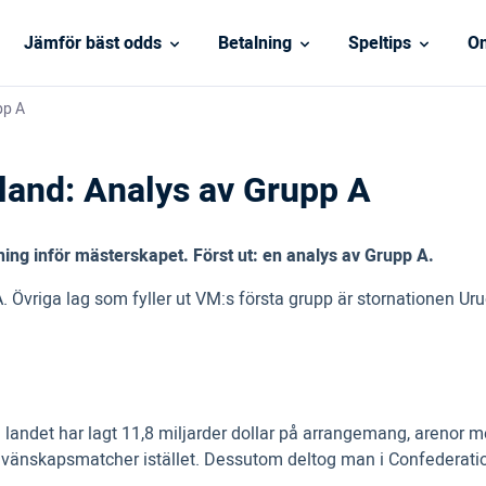
Jämför bäst odds
Betalning
Speltips
On
pp A
land: Analys av Grupp A
ning inför mästerskapet. Först ut: en analys av Grupp A.
p A. Övriga lag som fyller ut VM:s första grupp är stornationen
landet har lagt 11,8 miljarder dollar på arrangemang, arenor me
vänskapsmatcher istället. Dessutom deltog man i Confederations