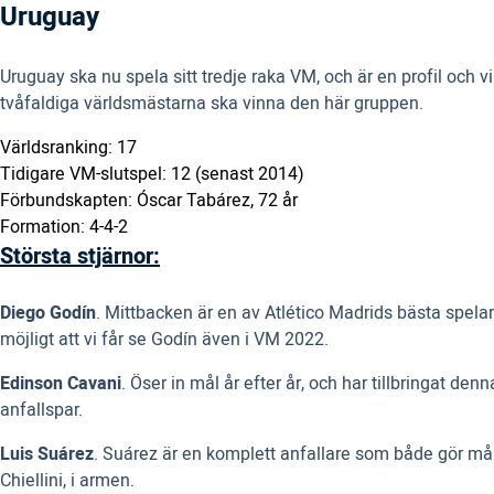
Uruguay
Uruguay ska nu spela sitt tredje raka VM, och är en profil och 
tvåfaldiga världsmästarna ska vinna den här gruppen.
Världsranking: 17
Tidigare VM-slutspel: 12 (senast 2014)
Förbundskapten: Óscar Tabárez, 72 år
Formation: 4-4-2
Största stjärnor:
Diego Godín
. Mittbacken är en av Atlético Madrids bästa spela
möjligt att vi får se Godín även i VM 2022.
Edinson Cavani
. Öser in mål år efter år, och har tillbringat d
anfallspar.
Luis Suárez
. Suárez är en komplett anfallare som både gör mål 
Chiellini, i armen.