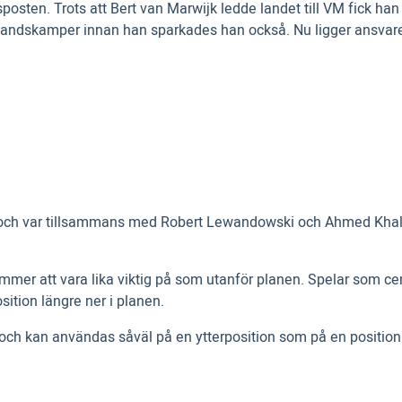
sposten. Trots att Bert van Marwijk ledde landet till VM fick h
slandskamper innan han sparkades han också. Nu ligger ansvare
, och var tillsammans med Robert Lewandowski och Ahmed Khalil
mer att vara lika viktig på som utanför planen. Spelar som centr
ition längre ner i planen.
, och kan användas såväl på en ytterposition som på en position