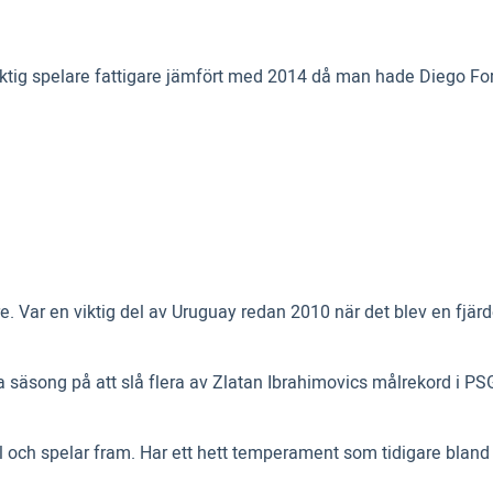
viktig spelare fattigare jämfört med 2014 då man hade Diego For
re. Var en viktig del av Uruguay redan 2010 när det blev en fj
enna säsong på att slå flera av Zlatan Ibrahimovics målrekord i 
och spelar fram. Har ett hett temperament som tidigare bland ann