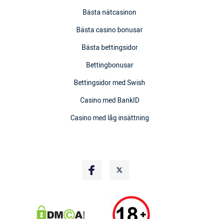
Bästa nätcasinon
Bästa casino bonusar
Bästa bettingsidor
Bettingbonusar
Bettingsidor med Swish
Casino med BankID
Casino med låg insättning