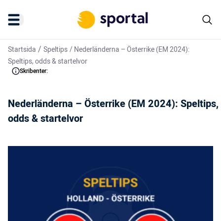
/
Startsida
Speltips
/
Nederländerna – Österrike (EM 2024):
Speltips, odds & startelvor
Skribenter:
Nederländerna – Österrike (EM 2024): Speltips,
odds & startelvor