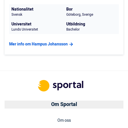
Nationalitet
Bor
Svensk
Göteborg, Sverige
Universitet
Utbildning
Lunds Universitet
Bachelor
Mer info om Hampus Johansson
Om Sportal
Om oss