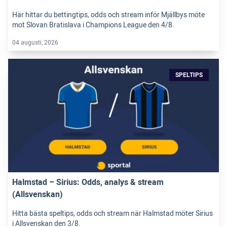
Här hittar du bettingtips, odds och stream inför Mjällbys möte
mot Slovan Bratislava i Champions League den 4/8.
04 augusti, 2026
SPELTIPS
Halmstad – Sirius: Odds, analys & stream
(Allsvenskan)
Hitta bästa speltips, odds och stream när Halmstad möter Sirius
i Allsvenskan den 3/8.