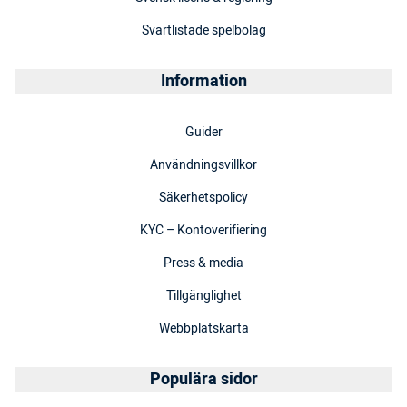
Svartlistade spelbolag
Information
Guider
Användningsvillkor
Säkerhetspolicy
KYC – Kontoverifiering
Press & media
Tillgänglighet
Webbplatskarta
Populära sidor