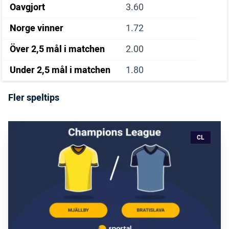
Oavgjort
3.60
Norge vinner
1.72
Över 2,5 mål i matchen
2.00
Under 2,5 mål i matchen
1.80
Fler speltips
CL