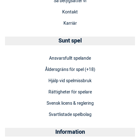
Så betygsätter vi
Kontakt
Karriär
Sunt spel
Ansvarsfullt spelande
Åldersgräns för spel (+18)
Hjälp vid spelmissbruk
Rättigheter för spelare
Svensk licens & reglering
Svartlistade spelbolag
Information