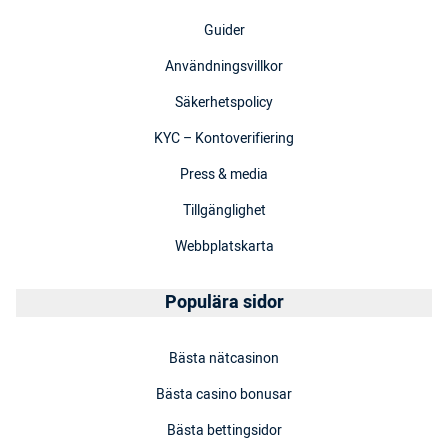
Guider
Användningsvillkor
Säkerhetspolicy
KYC – Kontoverifiering
Press & media
Tillgänglighet
Webbplatskarta
Populära sidor
Bästa nätcasinon
Bästa casino bonusar
Bästa bettingsidor