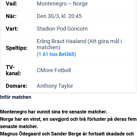
Vad:
Montenegro – Norge
När:
Den 30/3, kl. 20:45
Vart:
Stadion Pod Goricom
Erling Braut Haaland (Att göra mål i
matchen)
Speltips:
(1.61 hos Bet365)
TV-
CMore Fotboll
kanal:
Domare:
Anthony Taylor
Inför matchen
Montenegro har vunnit sina tre senaste matcher.
Norge har en vinst, en oavgjord och två förluster på deras fem
senaste matcher.
Magnus Ödegaard och Sander Berge är fortsatt skadade och