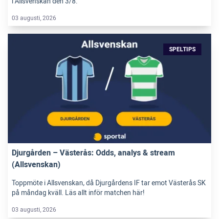
i Allsvenskan den 3/8.
03 augusti, 2026
SPELTIPS
Djurgården – Västerås: Odds, analys & stream
(Allsvenskan)
Toppmöte i Allsvenskan, då Djurgårdens IF tar emot Västerås SK
på måndag kväll. Läs allt inför matchen här!
03 augusti, 2026