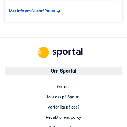
Mer info om Gustaf Rauer
Om Sportal
Om oss
Möt oss på Sportal
Varför lita på oss?
Redaktionens policy