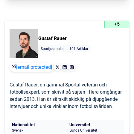
+5
Gustaf Rauer
Sportjournalist
101 Artiklar
[email protected]
Gustaf Rauer, en gammal Sportal-veteran och
fotbollsexpert, som skrivit på sajten i flera omgångar
sedan 2013. Han är särskilt skicklig på djupgående
intervjuer och unika vinklar inom fotbollsvärlden.
Nationalitet
Universitet
Svensk
Lunds Universitet