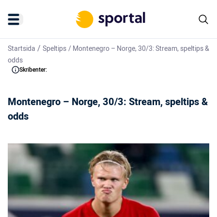
/
Startsida
Speltips
/
Montenegro – Norge, 30/3: Stream, speltips &
odds
Skribenter:
Montenegro – Norge, 30/3: Stream, speltips &
odds