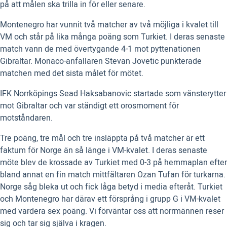
på att målen ska trilla in för eller senare.
Montenegro har vunnit två matcher av två möjliga i kvalet till
VM och står på lika många poäng som Turkiet. I deras senaste
match vann de med övertygande 4-1 mot pyttenationen
Gibraltar. Monaco-anfallaren Stevan Jovetic punkterade
matchen med det sista målet för mötet.
IFK Norrköpings Sead Haksabanovic startade som vänsterytter
mot Gibraltar och var ständigt ett orosmoment för
motståndaren.
Tre poäng, tre mål och tre insläppta på två matcher är ett
faktum för Norge än så länge i VM-kvalet. I deras senaste
möte blev de krossade av Turkiet med 0-3 på hemmaplan efter
bland annat en fin match mittfältaren Ozan Tufan för turkarna.
Norge såg bleka ut och fick låga betyd i media efteråt.
Turkiet
och Montenegro har därav ett försprång i grupp G i VM-kvalet
med vardera sex poäng.
Vi förväntar oss att norrmännen reser
sig och tar sig själva i kragen.