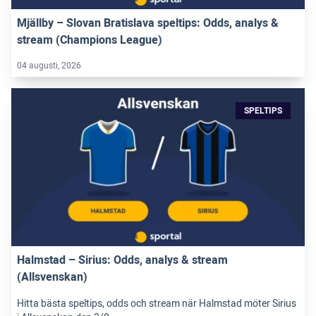
Mjällby – Slovan Bratislava speltips: Odds, analys &
stream (Champions League)
04 augusti, 2026
SPELTIPS
Halmstad – Sirius: Odds, analys & stream
(Allsvenskan)
Hitta bästa speltips, odds och stream när Halmstad möter Sirius