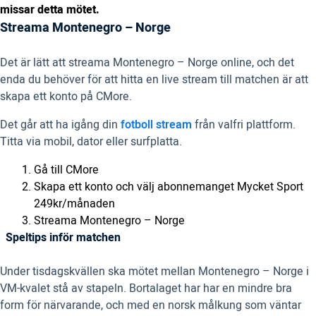
missar detta mötet.
Streama Montenegro – Norge
Det är lätt att streama Montenegro – Norge online, och det
enda du behöver för att hitta en live stream till matchen är att
skapa ett konto på CMore.
Det går att ha igång din
fotboll stream
från valfri plattform.
Titta via mobil, dator eller surfplatta.
Gå till CMore
Skapa ett konto och välj abonnemanget Mycket Sport
249kr/månaden
Streama Montenegro – Norge
Speltips inför matchen
Under tisdagskvällen ska mötet mellan Montenegro – Norge i
VM-kvalet stå av stapeln. Bortalaget har har en mindre bra
form för närvarande, och med en norsk målkung som väntar