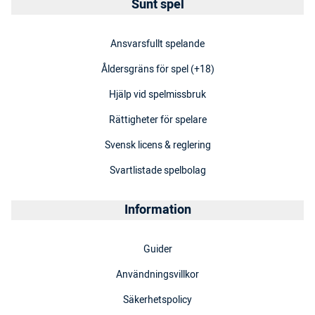
Sunt spel
Ansvarsfullt spelande
Åldersgräns för spel (+18)
Hjälp vid spelmissbruk
Rättigheter för spelare
Svensk licens & reglering
Svartlistade spelbolag
Information
Guider
Användningsvillkor
Säkerhetspolicy