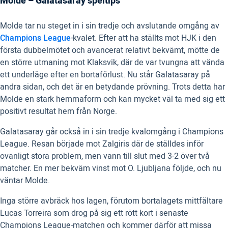
Molde – Galatasaray speltips
Molde tar nu steget in i sin tredje och avslutande omgång av
Champions League
-kvalet. Efter att ha ställts mot HJK i den
första dubbelmötet och avancerat relativt bekvämt, mötte de
en större utmaning mot Klaksvik, där de var tvungna att vända
ett underläge efter en bortaförlust. Nu står Galatasaray på
andra sidan, och det är en betydande prövning. Trots detta har
Molde en stark hemmaform och kan mycket väl ta med sig ett
positivt resultat hem från Norge.
Galatasaray går också in i sin tredje kvalomgång i Champions
League. Resan började mot Zalgiris där de ställdes inför
ovanligt stora problem, men vann till slut med 3-2 över två
matcher. En mer bekväm vinst mot O. Ljubljana följde, och nu
väntar Molde.
Inga större avbräck hos lagen, förutom bortalagets mittfältare
Lucas Torreira som drog på sig ett rött kort i senaste
Champions League-matchen och kommer därför att missa