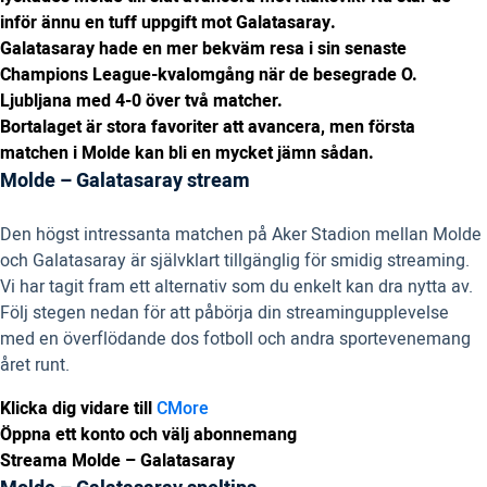
inför ännu en tuff uppgift mot Galatasaray.
Galatasaray hade en mer bekväm resa i sin senaste
Champions League-kvalomgång när de besegrade O.
Ljubljana med 4-0 över två matcher.
Bortalaget är stora favoriter att avancera, men första
matchen i Molde kan bli en mycket jämn sådan.
Molde – Galatasaray stream
Den högst intressanta matchen på Aker Stadion mellan Molde
och Galatasaray är självklart tillgänglig för smidig streaming.
Vi har tagit fram ett alternativ som du enkelt kan dra nytta av.
Följ stegen nedan för att påbörja din streamingupplevelse
med en överflödande dos fotboll och andra sportevenemang
året runt.
Klicka dig vidare till
CMore
Öppna ett konto och välj abonnemang
Streama Molde – Galatasaray