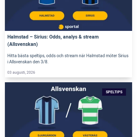
Halmstad – Sirius: Odds, analys & stream
(Allsvenskan)
Hitta bästa speltips, odds och stream när Halmstad möter Sirius
i Allsvenskan den 3/8.
03 augusti, 2026
SPELTIPS