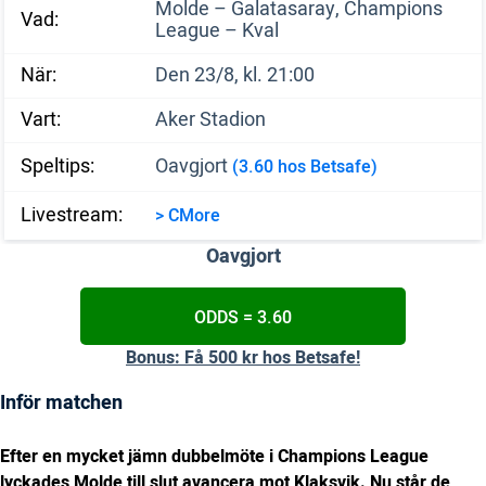
Molde – Galatasaray, Champions
Vad:
League – Kval
När:
Den 23/8, kl. 21:00
Vart:
Aker Stadion
Speltips:
Oavgjort
(3.60 hos Betsafe)
Livestream:
> CMore
Oavgjort
ODDS = 3.60
Bonus: Få 500 kr hos Betsafe!
Inför matchen
Efter en mycket jämn dubbelmöte i Champions League
lyckades Molde till slut avancera mot Klaksvik. Nu står de