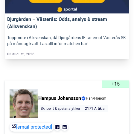
Djurgården – Västerås: Odds, analys & stream
(Allsvenskan)
Toppmöte i Allsvenskan, då Djurgårdens IF tar emot Västerås SK
på måndag kväll. Läs allt inför matchen här!
03 augusti, 2026
+15
Hampus Johansson
Han/Honom
Skribent & spelanalytiker
2171 Artiklar
[email protected]