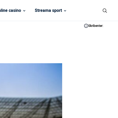
line casino
Streama sport
Skribenter: