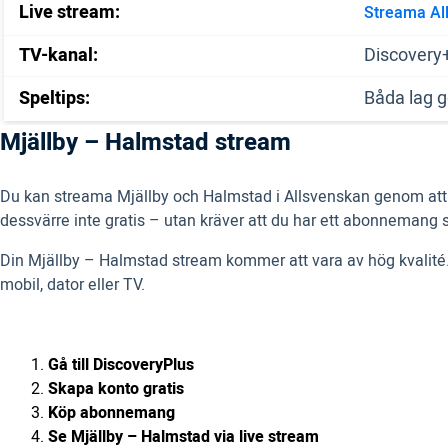
Live stream:
Streama Al
TV-kanal:
Discovery
Speltips:
Båda lag g
Mjällby – Halmstad stream
Du kan streama Mjällby och Halmstad i Allsvenskan genom att sk
dessvärre inte gratis – utan kräver att du har ett abonnemang 
Din Mjällby – Halmstad stream kommer att vara av hög kvalité
mobil, dator eller TV.
Gå till DiscoveryPlus
Skapa konto gratis
Köp abonnemang
Se Mjällby – Halmstad via live stream