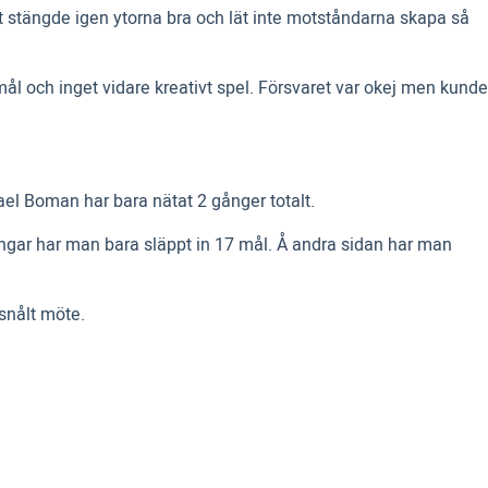
 stängde igen ytorna bra och lät inte motståndarna skapa så
mål och inget vidare kreativt spel. Försvaret var okej men kunde
el Boman har bara nätat 2 gånger totalt.
gångar har man bara släppt in 17 mål. Å andra sidan har man
lsnålt möte.