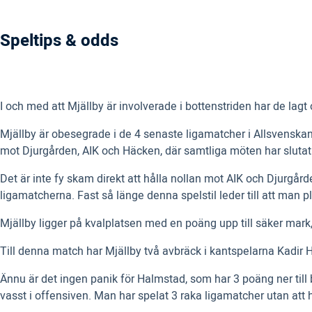
Speltips & odds
I och med att Mjällby är involverade i bottenstriden har de lagt 
Mjällby är obesegrade i de 4 senaste ligamatcher i Allsvenskan.
mot Djurgården, AIK och Häcken, där samtliga möten har slutat
Det är inte fy skam direkt att hålla nollan mot AIK och Djurgår
ligamatcherna. Fast så länge denna spelstil leder till att man 
Mjällby ligger på kvalplatsen med en poäng upp till säker mark,
Till denna match har Mjällby två avbräck i kantspelarna Kadir 
Ännu är det ingen panik för Halmstad, som har 3 poäng ner til
vasst i offensiven. Man har spelat 3 raka ligamatcher utan att 