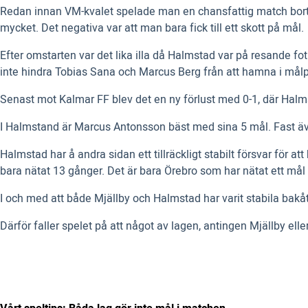
Redan innan VM-kvalet spelade man en chansfattig match borta 
mycket. Det negativa var att man bara fick till ett skott på mål.
Efter omstarten var det lika illa då Halmstad var på resande fo
inte hindra Tobias Sana och Marcus Berg från att hamna i målp
Senast mot Kalmar FF blev det en ny förlust med 0-1, där Hal
I Halmstand är Marcus Antonsson bäst med sina 5 mål. Fast även
Halmstad har å andra sidan ett tillräckligt stabilt försvar för
bara nätat 13 gånger. Det är bara Örebro som har nätat ett mål 
I och med att både Mjällby och Halmstad har varit stabila bakåt 
Därför faller spelet på att något av lagen, antingen Mjällby ell