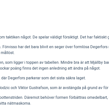
om taktiken något. De spelar väldigt försiktigt. Det har faktiskt 
 Förvisso har det bara blivit en seger över formlösa Degerfors 
 mållöst.
den, som ligger i toppen av tabellen. Mindre bra är att Mjällby 
plockar poäng finns det ingen anledning att ändra på något.
 där Degerfors parkerar som det sista säkra laget.
Hodzic och Viktor Gustrafson, som är avstängda på grund av för
l bottenstriden. Däremot behöver formen förbättras omedelbart,
hitta nätmaskorna.