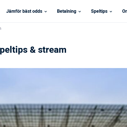
Jämför bäst odds
Betalning
Speltips
On
m
peltips & stream