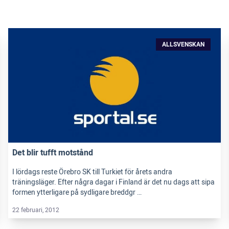
ALLSVENSKAN
Det blir tufft motstånd
I lördags reste Örebro SK till Turkiet för årets andra
träningsläger. Efter några dagar i Finland är det nu dags att sipa
formen ytterligare på sydligare breddgr …
22 februari, 2012