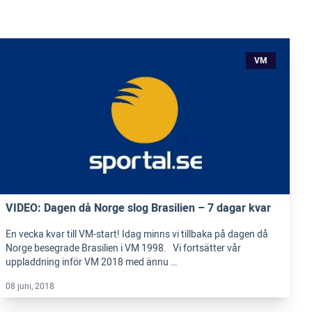
VM
VIDEO: Dagen då Norge slog Brasilien – 7 dagar kvar
En vecka kvar till VM-start! Idag minns vi tillbaka på dagen då
Norge besegrade Brasilien i VM 1998. Vi fortsätter vår
uppladdning inför VM 2018 med ännu …
08 juni, 2018