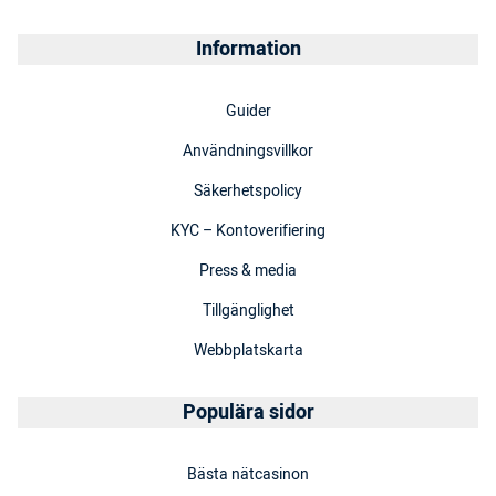
Information
Guider
Användningsvillkor
Säkerhetspolicy
KYC – Kontoverifiering
Press & media
Tillgänglighet
Webbplatskarta
Populära sidor
Bästa nätcasinon