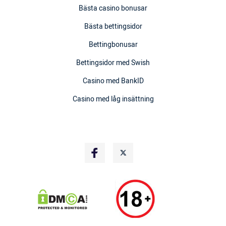
Bästa casino bonusar
Bästa bettingsidor
Bettingbonusar
Bettingsidor med Swish
Casino med BankID
Casino med låg insättning