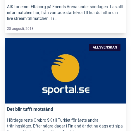
AIK tar emot Elfsborg på Friends Arena under söndagen. Läs allt
inför matchen här, från väntade startelvor till hur du hittar din
live stream till matchen. Ti …
28 augusti, 2018
ALLSVENSKAN
Det blir tufft motstånd
I lördags reste Örebro SK till Turkiet för årets andra
träningsläger. Efter några dagar i Finland är det nu dags att sipa