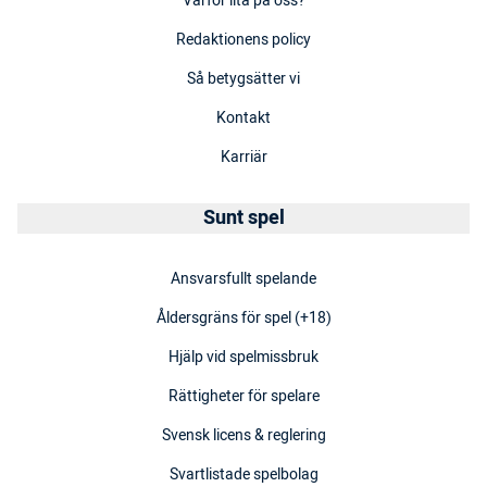
Varför lita på oss?
Redaktionens policy
Så betygsätter vi
Kontakt
Karriär
Sunt spel
Ansvarsfullt spelande
Åldersgräns för spel (+18)
Hjälp vid spelmissbruk
Rättigheter för spelare
Svensk licens & reglering
Svartlistade spelbolag