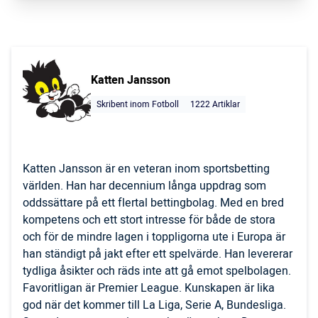
Katten Jansson
Skribent inom Fotboll
1222 Artiklar
Katten Jansson är en veteran inom sportsbetting
världen. Han har decennium långa uppdrag som
oddssättare på ett flertal bettingbolag. Med en bred
kompetens och ett stort intresse för både de stora
och för de mindre lagen i toppligorna ute i Europa är
han ständigt på jakt efter ett spelvärde. Han levererar
tydliga åsikter och räds inte att gå emot spelbolagen.
Favoritligan är Premier League. Kunskapen är lika
god när det kommer till La Liga, Serie A, Bundesliga.