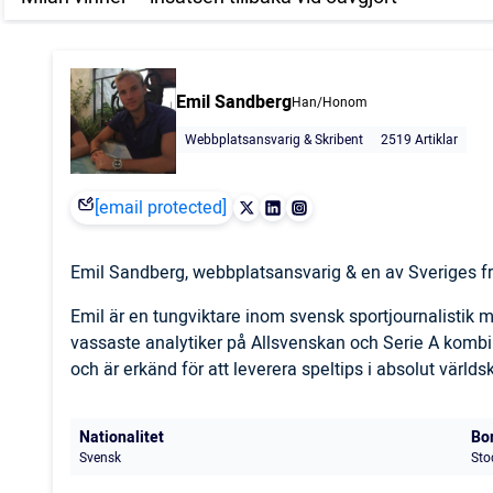
Emil Sandberg
Han/Honom
Webbplatsansvarig & Skribent
2519 Artiklar
[email protected]
Emil Sandberg, webbplatsansvarig & en av Sveriges fr
Emil är en tungviktare inom svensk sportjournalistik
vassaste analytiker på Allsvenskan och Serie A komb
och är erkänd för att leverera speltips i absolut världs
Nationalitet
Bo
Svensk
Sto