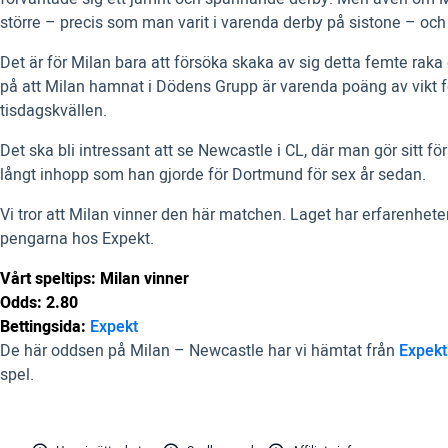
större – precis som man varit i varenda derby på sistone – oc
Det är för Milan bara att försöka skaka av sig detta femte raka
på att Milan hamnat i Dödens Grupp är varenda poäng av vik
tisdagskvällen.
Det ska bli intressant att se Newcastle i CL, där man gör sitt f
långt inhopp som han gjorde för Dortmund för sex år sedan.
Vi tror att Milan vinner den här matchen. Laget har erfarenhet
pengarna hos Expekt.
Vårt speltips: Milan vinner
Odds: 2.80
Bettingsida:
Expekt
De här oddsen på Milan – Newcastle har vi hämtat från
Expekt
spel.