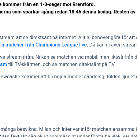
le kommer från en 1-0-seger mot Brentford.
erna som sparkar igång redan 18:45 denna tisdag. Resten av 
stream att se direktsänt på internet. Allt ni behöver göra för a
lla matcher från Champions League live
. Då kan ni även stre
live stream ifrån. Ni kan se matchen via mobil, men likaså från 
ream
till TV-skärmen, och se matchen direktsänt på TV.
 Newcastle kommer att bli nöjda med er sändning. Bilden, ljude
e många besvikna. Milan och Inter var inför matchen ensamma 
n faktiskt såg ok ut spelmässigt under första halvlek, var det 