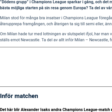
”Dödens grupp” i Champions League sparkar i gång, och det me
bästa möjliga starten på sin resa genom Europa? Ta del av vårt
Milan stod för många bra insatser i Champions League föregåend
återupprepa framgången, och återigen ta sig till semi eller, ännu h
Om Milan hade tur med lottningen av slutspelet ifjol, har man
ställs emot Newcastle. Ta del av allt inför Milan – Newcastle, 
Inför matchen
Det här blir Alexander Isaks andra Champions League-match n