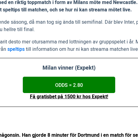
d en riktig toppmatch i form av Milans möte med Newcastle. Ka
 speltips till matchen, och se hur ni kan streama mötet live.
e säsong, då man tog sig ända till semifinal. Där blev Inter, 
ellre till final.
 varit desto mer otursamma med lottningen av gruppspelet i år.
från
speltips
till information om hur ni kan streama matchen live
Milan vinner (Expekt)
ODDS = 2.80
Få gratisbet på 1500 kr hos Expekt!
ågonsin. Han gjorde 8 minuter för Dortmund i en match för se