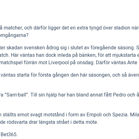
 matcher, och därför ligger det en extra tyngd över stadion nä
a omgångarna?
efter skadan svensken ådrog sig i slutet av föregående säsong.
atch. Här väntas han dock inleda på bänken, för att mjukstarta 
ll matchspel förrän mot Liverpool på onsdag. Därför väntas Ante R
é väntas starta för första gången den här säsongen, och så även
”Sarri-ball”. Till sin hjälp har han bland annat fått Pedro och
 ställts emot svagt motstånd i form av Empoli och Spezia. Milan
t de rödsvarta drar längsta strået i detta möte.
å Bet365.