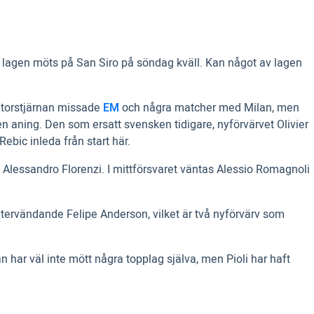
r lagen möts på San Siro på söndag kväll. Kan något av lagen
 Storstjärnan missade
EM
och några matcher med Milan, men
en aning. Den som ersatt svensken tidigare, nyförvärvet Olivier
ebic inleda från start här.
 Alessandro Florenzi. I mittförsvaret väntas Alessio Romagnoli
 återvändande Felipe Anderson, vilket är två nyförvärv som
 har väl inte mött några topplag själva, men Pioli har haft