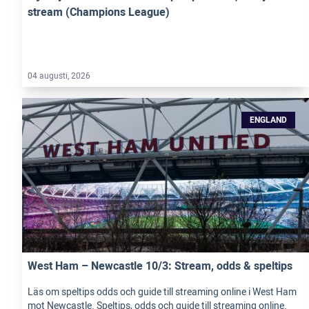
stream (Champions League)
04 augusti, 2026
ENGLAND
West Ham – Newcastle 10/3: Stream, odds & speltips
Läs om speltips odds och guide till streaming online i West Ham
mot Newcastle. Speltips, odds och guide till streaming online.