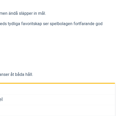
 men ändå släpper in mål.
iteds tydliga favoritskap ser spelbolagen fortfarande god
nser åt båda håll.
el