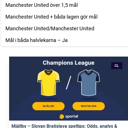
Manchester United över 1,5 mål
Manchester United + båda lagen gör mål
Manchester United/Manchester United
Mål i båda halvlekarna – Ja
CL
Mjällby – Slovan Bratislava speltips: Odds, analys &