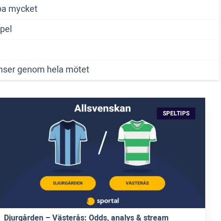
pa mycket
pel
anser genom hela mötet
SPELTIPS
Djurgården – Västerås: Odds, analys & stream