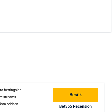
ta bettingsida
Besök
ve streams
ästa oddsen
Bet365 Recension