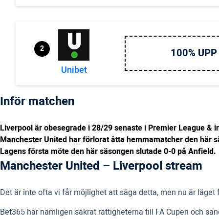
2
100% UPP 
Unibet
Inför matchen
Liverpool är obesegrade i 28/29 senaste i Premier League & 
Manchester United har förlorat åtta hemmamatcher den här säs
Lagens första möte den här säsongen slutade 0-0 på Anfield.
Manchester United – Liverpool stream
Det är inte ofta vi får möjlighet att säga detta, men nu är läget 
Bet365 har nämligen säkrat rättigheterna till FA Cupen och sä