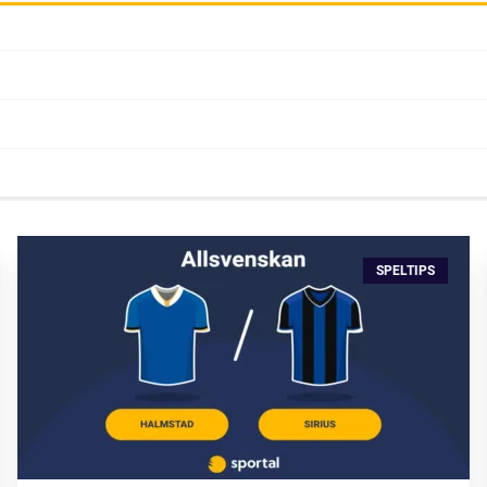
SPELTIPS