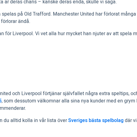
ta är deras chans – kanske deras enda, skulle vi säga.
n spelas på Old Trafford. Manchester United har förlorat mång
förlorar ändå.
ör Liverpool. Vi vet alla hur mycket han njuter av att spela mot Un
d och Liverpool förtjänar självfallet några extra speltips, och 
5
, som dessutom välkomnar alla sina nya kunder med en grym bo
kommenderar.
 du alltid kolla in vår lista över
Sveriges bästa spelbolag
där vi