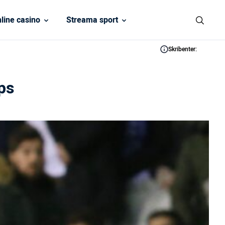
line casino
Streama sport
Skribenter:
ps