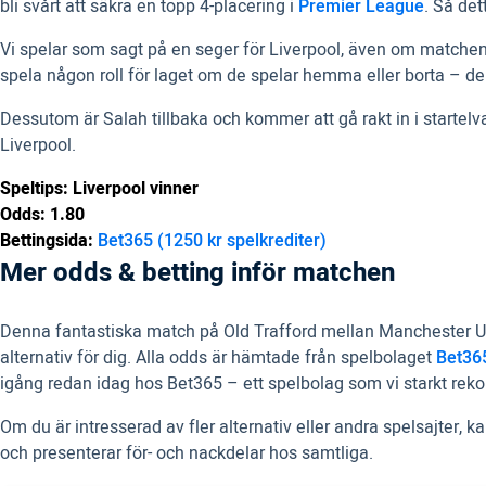
bli svårt att säkra en topp 4-placering i
Premier League
. Så det
Vi spelar som sagt på en seger för Liverpool, även om matche
spela någon roll för laget om de spelar hemma eller borta – de 
Dessutom är Salah tillbaka och kommer att gå rakt in i startelvan f
Liverpool.
Speltips: Liverpool vinner
Odds: 1.80
Bettingsida:
Bet365 (1250 kr spelkrediter)
Mer odds & betting inför matchen
Denna fantastiska match på Old Trafford mellan Manchester Unite
alternativ för dig. Alla odds är hämtade från spelbolaget
Bet36
igång redan idag hos Bet365 – ett spelbolag som vi starkt re
Om du är intresserad av fler alternativ eller andra spelsajter, kan
och presenterar för- och nackdelar hos samtliga.