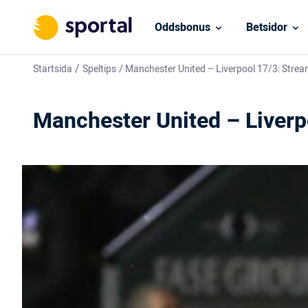
Oddsbonus
Betsidor
/
Startsida
Speltips
/
Manchester United – Liverpool 17/3: Stream
Manchester United – Liverp