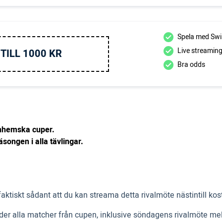
Spela med Sw
Live streamin
TILL 1000 KR
Bra odds
inhemska cuper.
ongen i alla tävlingar.
faktiskt sådant att du kan streama detta rivalmöte nästintill kost
nder alla matcher från cupen, inklusive söndagens rivalmöte me