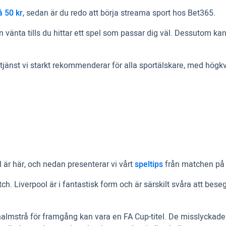
å 50 kr
, sedan är du redo att börja streama sport hos Bet365.
 vänta tills du hittar ett spel som passar dig väl. Dessutom kan
 tjänst vi starkt rekommenderar för alla sportälskare, med högkv
är här, och nedan presenterar vi vårt
speltips
från matchen på 
ch. Liverpool är i fantastisk form och är särskilt svåra att beseg
halmstrå för framgång kan vara en FA Cup-titel. De misslyckad