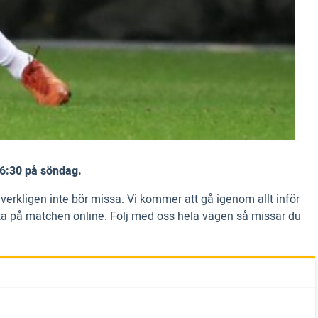
16:30 på söndag.
erkligen inte bör missa. Vi kommer att gå igenom allt inför
ta på matchen online. Följ med oss hela vägen så missar du