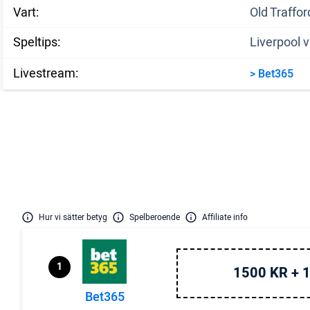
Vart:
Old Traffor
Speltips:
Liverpool 
Livestream:
> Bet365
Hur vi sätter betyg
Spelberoende
Affiliate info
1
1500 KR + 
Bet365