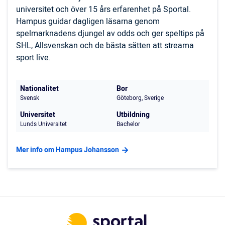
universitet och över 15 års erfarenhet på Sportal.
Hampus guidar dagligen läsarna genom
spelmarknadens djungel av odds och ger speltips på
SHL, Allsvenskan och de bästa sätten att streama
sport live.
Nationalitet
Bor
Svensk
Göteborg, Sverige
Universitet
Utbildning
Lunds Universitet
Bachelor
Mer info om Hampus Johansson