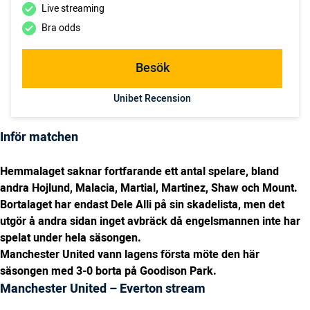
Live streaming
Bra odds
Besök
Unibet Recension
Inför matchen
Hemmalaget saknar fortfarande ett antal spelare, bland
andra Hojlund, Malacia, Martial, Martinez, Shaw och Mount.
Bortalaget har endast Dele Alli på sin skadelista, men det
utgör å andra sidan inget avbräck då engelsmannen inte har
spelat under hela säsongen.
Manchester United vann lagens första möte den här
säsongen med 3-0 borta på Goodison Park.
Manchester United – Everton stream