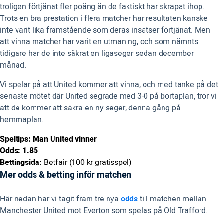
troligen förtjänat fler poäng än de faktiskt har skrapat ihop.
Trots en bra prestation i flera matcher har resultaten kanske
inte varit lika framstående som deras insatser förtjänat. Men
att vinna matcher har varit en utmaning, och som nämnts
tidigare har de inte säkrat en ligaseger sedan december
månad.
Vi spelar på att United kommer att vinna, och med tanke på det
senaste mötet där United segrade med 3-0 på bortaplan, tror vi
att de kommer att säkra en ny seger, denna gång på
hemmaplan.
Speltips: Man United vinner
Odds: 1.85
Bettingsida:
Betfair (100 kr gratisspel)
Mer odds & betting inför matchen
Här nedan har vi tagit fram tre nya
odds
till matchen mellan
Manchester United mot Everton som spelas på Old Trafford.