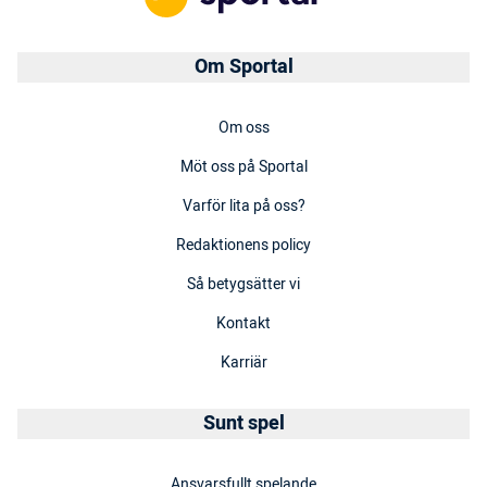
Om Sportal
Om oss
Möt oss på Sportal
Varför lita på oss?
Redaktionens policy
Så betygsätter vi
Kontakt
Karriär
Sunt spel
Ansvarsfullt spelande