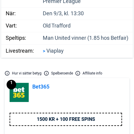
Premier League
När:
Den 9/3, kl. 13:30
Vart:
Old Trafford
Speltips:
Man United vinner (1.85 hos Betfair)
Livestream:
Viaplay
>
Hur vi sätter betyg
Spelberoende
Affiliate info
1
Bet365
1500 KR + 100 FREE SPINS