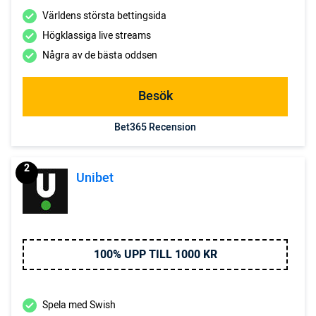
Världens största bettingsida
Högklassiga live streams
Några av de bästa oddsen
Besök
Bet365 Recension
2
Unibet
100% UPP TILL 1000 KR
Spela med Swish