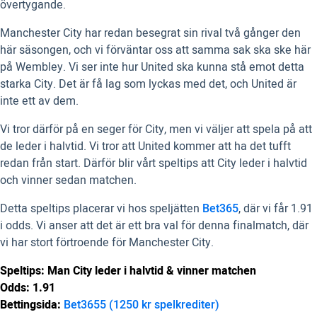
övertygande.
Manchester City har redan besegrat sin rival två gånger den
här säsongen, och vi förväntar oss att samma sak ska ske här
på Wembley. Vi ser inte hur United ska kunna stå emot detta
starka City. Det är få lag som lyckas med det, och United är
inte ett av dem.
Vi tror därför på en seger för City, men vi väljer att spela på att
de leder i halvtid. Vi tror att United kommer att ha det tufft
redan från start. Därför blir vårt speltips att City leder i halvtid
och vinner sedan matchen.
Detta speltips placerar vi hos speljätten
Bet365
, där vi får 1.91
i odds. Vi anser att det är ett bra val för denna finalmatch, där
vi har stort förtroende för Manchester City.
Speltips: Man City leder i halvtid & vinner matchen
Odds: 1.91
Bettingsida:
Bet3655 (1250 kr spelkrediter)