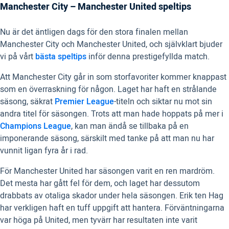
Manchester City – Manchester United speltips
Nu är det äntligen dags för den stora finalen mellan
Manchester City och Manchester United, och självklart bjuder
vi på vårt
bästa speltips
inför denna prestigefyllda match.
Att Manchester City går in som storfavoriter kommer knappast
som en överraskning för någon. Laget har haft en strålande
säsong, säkrat
Premier League
-titeln och siktar nu mot sin
andra titel för säsongen. Trots att man hade hoppats på mer i
Champions League
, kan man ändå se tillbaka på en
imponerande säsong, särskilt med tanke på att man nu har
vunnit ligan fyra år i rad.
För Manchester United har säsongen varit en ren mardröm.
Det mesta har gått fel för dem, och laget har dessutom
drabbats av otaliga skador under hela säsongen. Erik ten Hag
har verkligen haft en tuff uppgift att hantera. Förväntningarna
var höga på United, men tyvärr har resultaten inte varit