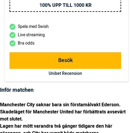
100% UPP TILL 1000 KR
Spela med Swish
Live streaming
Bra odds
Besök
Unibet Recension
Inför matchen
Manchester City saknar bara sin förstamålvakt Ederson.
Skadeläget för Manchester United har förbättrats avsevärt
mot slutet.
Lagen har mött varandra två gånger tidigare den här