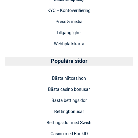
KYC – Kontoverifiering
Press & media
Tillgänglighet
Webbplatskarta
Populära sidor
Bästa nätcasinon
Bästa casino bonusar
Bästa bettingsidor
Bettingbonusar
Bettingsidor med Swish
Casino med BankID