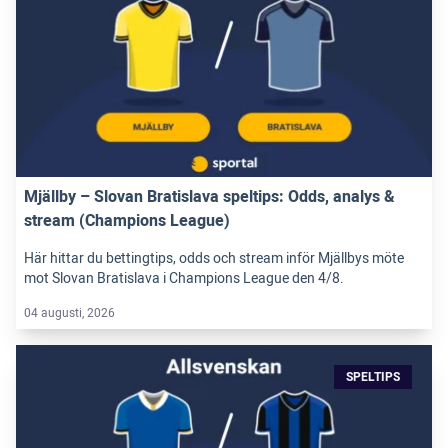
Mjällby – Slovan Bratislava speltips: Odds, analys &
stream (Champions League)
Här hittar du bettingtips, odds och stream inför Mjällbys möte
mot Slovan Bratislava i Champions League den 4/8.
04 augusti, 2026
SPELTIPS