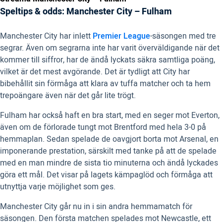
Speltips & odds: Manchester City – Fulham
Manchester City har inlett
Premier League
-säsongen med tre
segrar. Även om segrarna inte har varit överväldigande när det
kommer till siffror, har de ändå lyckats säkra samtliga poäng,
vilket är det mest avgörande. Det är tydligt att City har
bibehållit sin förmåga att klara av tuffa matcher och ta hem
trepoängare även när det går lite trögt.
Fulham har också haft en bra start, med en seger mot Everton,
även om de förlorade tungt mot Brentford med hela 3-0 på
hemmaplan. Sedan spelade de oavgjort borta mot Arsenal, en
imponerande prestation, särskilt med tanke på att de spelade
med en man mindre de sista tio minuterna och ändå lyckades
göra ett mål. Det visar på lagets kämpaglöd och förmåga att
utnyttja varje möjlighet som ges.
Manchester City går nu in i sin andra hemmamatch för
säsongen. Den första matchen spelades mot Newcastle, ett