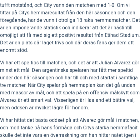
tufft motstånd, och City vann den matchen med 1-0. Om vi
tittar på Citys hemmaresultat från den här säsongen och den
föregående, har de vunnit otroliga 18 raka hemmamatcher. Det
är en imponerande statistik och indikerar att det är nästintill
omöjligt att få med sig ett positivt resultat från Etihad Stadium.
Det är en plats där laget trivs och där deras fans ger dem ett
enormt stöd.
Vi har ett speltips till matchen, och det är att Julian Alvarez gör
minst ett mål. Den argentinska spelaren har fått mer speltid
under den här säsongen och har till och med startat i samtliga
tre matcher. När City spelar på hemmaplan kan det gå undan
med massor av mål, och att spela på en offensiv målskytt som
Alvarez är ett smart val. Visserligen är Haaland ett bättre val,
men oddsen är mycket lägre för honom.
Vi har hittat det bästa oddset på att Alvarez gör mål i matchen,
och med tanke på hans förmåga och Citys starka hemmafacit
skulle det inte vara en överraskning om han hittar nätet igen i