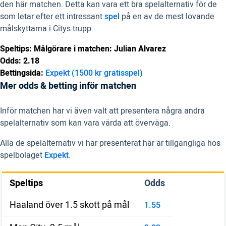
den här matchen. Detta kan vara ett bra spelalternativ för de
som letar efter ett intressant
spel
på en av de mest lovande
målskyttarna i Citys trupp.
Speltips: Målgörare i matchen: Julian Alvarez
Odds: 2.18
Bettingsida:
Expekt (1500 kr gratisspel)
Mer odds & betting inför matchen
Inför matchen har vi även valt att presentera några andra
spelalternativ som kan vara värda att överväga.
Alla de spelalternativ vi har presenterat här är tillgängliga hos
spelbolaget
Expekt
.
Speltips
Odds
Haaland över 1.5 skott på mål
1.55