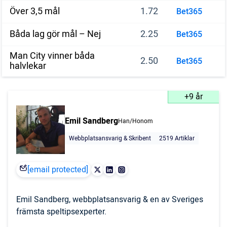
Över 3,5 mål
1.72
Bet365
Båda lag gör mål – Nej
2.25
Bet365
Man City vinner båda
2.50
Bet365
halvlekar
+9 år
Emil Sandberg
Han/Honom
Webbplatsansvarig & Skribent
2519 Artiklar
[email protected]
Emil Sandberg, webbplatsansvarig & en av Sveriges
främsta speltipsexperter.