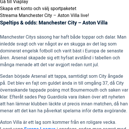
Gå till Viaplay
Skapa ett konto och välj sportpaketet
Streama Manchester City – Aston Villa live!
Speltips & odds: Manchester City – Aston Villa
Manchester Citys säsong har haft både toppar och dalar. Man
inledde svagt och var något av en skugga av det lag som
dominerat engelsk fotboll och varit bäst i Europa de senaste
åren. Arsenal skapade sig ett hyfsat avstånd i tabellen och
många menade att det var avgjort redan runt jul.
Sedan började Arsenal att tappa, samtidigt som City ångade
på. Det blev en fajt om guldet ända in till omgång 37, då City
överraskande tappade poäng mot Bournemouth och saken var
klar. Efteråt sades Pep Guardiola vara ilsken över att nyheten
att han lämnar klubben läckte ut precis innan matchen, då han
menar att det kan ha påverkat spelarna inför detta avgörande.
Aston Villa är ett lag som kommer från en roligare vecka.