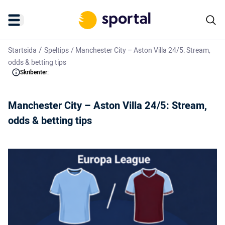
/
Startsida
Speltips
/
Manchester City – Aston Villa 24/5: Stream,
odds & betting tips
Skribenter:
Manchester City – Aston Villa 24/5: Stream,
odds & betting tips