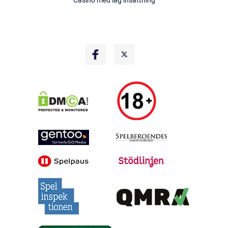
Casino med låg insättning