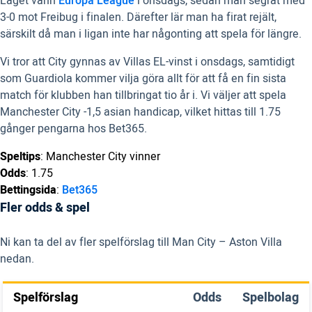
Laget vann
Europa League
i onsdags, sedan man segrat med
3-0 mot Freibug i finalen. Därefter lär man ha firat rejält,
särskilt då man i ligan inte har någonting att spela för längre.
Vi tror att City gynnas av Villas EL-vinst i onsdags, samtidigt
som Guardiola kommer vilja göra allt för att få en fin sista
match för klubben han tillbringat tio år i. Vi väljer att spela
Manchester City -1,5 asian handicap, vilket hittas till 1.75
gånger pengarna hos Bet365.
Speltips
: Manchester City vinner
Odds
: 1.75
Bettingsida
:
Bet365
Fler odds & spel
Ni kan ta del av fler spelförslag till Man City – Aston Villa
nedan.
Spelförslag
Odds
Spelbolag