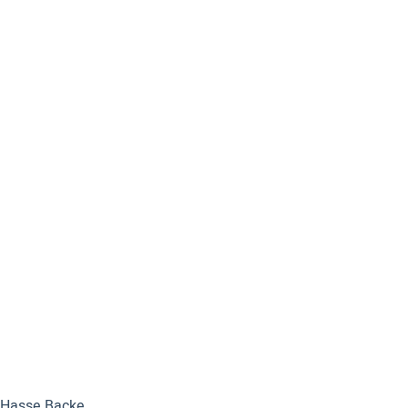
 Hasse Backe.