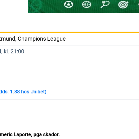
rtmund, Champions League
 kl. 21:00
dds: 1.88 hos Unibet)
meric Laporte, pga skador.