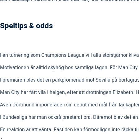
Speltips & odds
I en turnering som Champions League vill alla storstjärnor kliv
Motivationen är alltid skyhög hos samtliga lagen. För Man City ä
I premiären blev det en parkpromenad mot Sevilla på bortagräs
Man City har fått vila i helgen, efter att drottningen Elizabeth I
Även Dortmund imponerade i sin debut med mål från lagkapte
I Bundesliga har man också presterat bra. Däremot blev det e
En reaktion är att vänta. Fast den kan förmodligen inte räcka ti