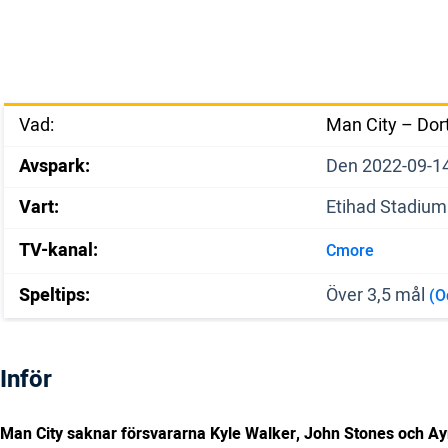
Vad:
Man City – Do
Avspark:
Den 2022-09-14,
Vart:
Etihad Stadium
TV-kanal:
Cmore
Speltips:
Över 3,5 mål
(O
Inför
Man City saknar försvararna Kyle Walker, John Stones och Ay