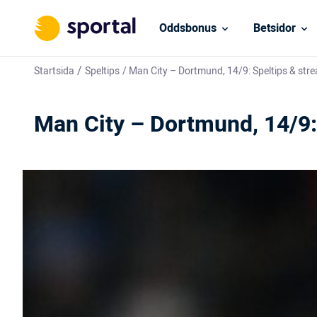
Oddsbonus
Betsidor
/
Startsida
Speltips
/
Man City – Dortmund, 14/9: Speltips & str
Man City – Dortmund, 14/9: