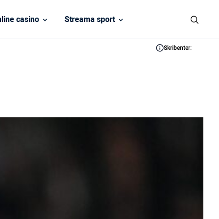
line casino
Streama sport
Skribenter: