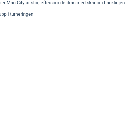
ner Man City är stor, eftersom de dras med skador i backlinjen.
pp i turneringen.