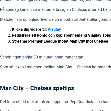
På söndag kan du se mästarna ta sig an Chelsea, efter att ha 
Matchen ser du online, live via en mobil, surfplatta eller geno
Klicka dig vidare till
Viaplay
Registrera ett konto och köp abonnemang Viaplay Tota
Streama Premier League mötet Man City mot Chelsea
Sändningen börjar 30 minuter innan matchstart.
Som sällskap i matchen mellan Man City – Chelsea kommer du
Man City – Chelsea speltips
Det lutar starkt mot att bli en trippel för Pep Guardiola och han