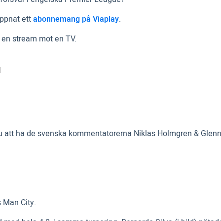
öppnat ett
abonnemang på Viaplay
.
m en stream mot en TV.
l
 att ha de svenska kommentatorerna Niklas Holmgren & Glenn
s Man City.