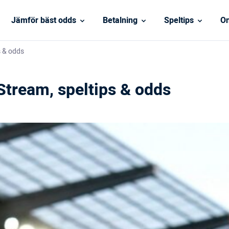
Jämför bäst odds
Betalning
Speltips
On
s & odds
Stream, speltips & odds