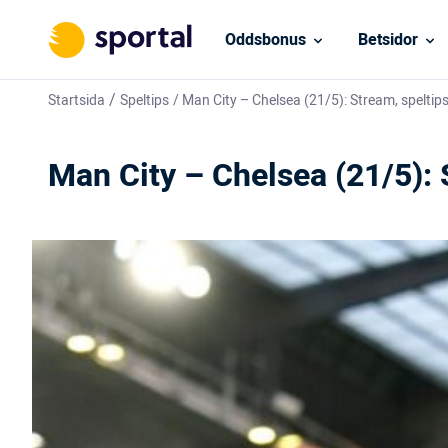
Oddsbonus
Betsidor
/
Startsida
Speltips
/
Man City – Chelsea (21/5): Stream, speltip
Man City – Chelsea (21/5): 