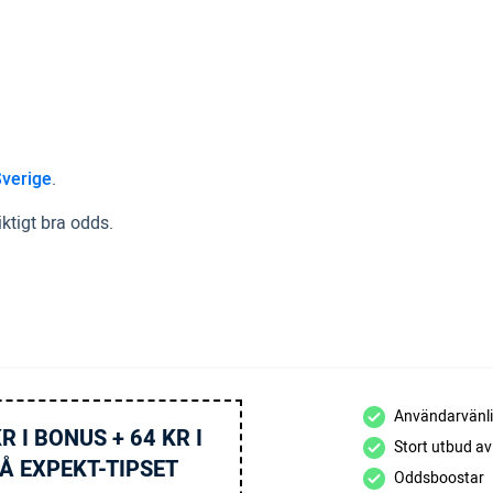
Sverige
.
ktigt bra odds.
Användarvänli
R I BONUS + 64 KR I
Stort utbud a
Å EXPEKT-TIPSET
Oddsboostar