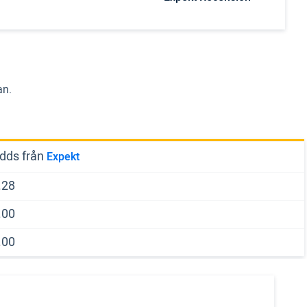
an.
dds från
Expekt
.28
.00
.00