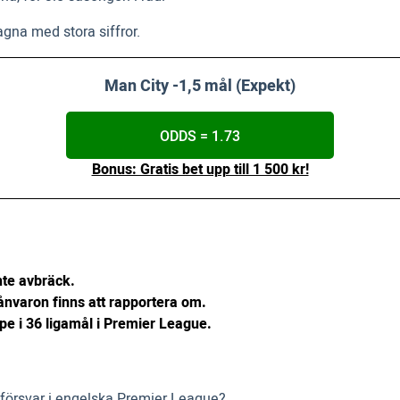
lagna med stora siffror.
Man City -1,5 mål (Expekt)
ODDS = 1.73
Bonus: Gratis bet upp till 1 500 kr!
nte avbräck.
nvaron finns att rapportera om.
pe i 36 ligamål i Premier League.
elförsvar i engelska Premier League?