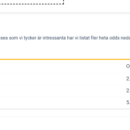
sea som vi tycker är intressanta har vi listat fler heta odds ned
O
2
2
5