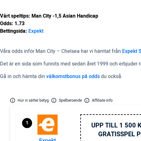
Vårt speltips: Man City -1,5 Asian Handicap
Odds: 1.73
Bettingsida:
Expekt
Våra odds inför Man City – Chelsea har vi hämtat från
Expekt 
Det är en sida som funnits med sedan året 1999 och erbjuder ri
Gå in och hämta din
välkomstbonus på odds
du också.
Hur vi sätter betyg
Spelberoende
Affiliate info
1
UPP TILL 1 500 K
GRATISSPEL P
Expekt