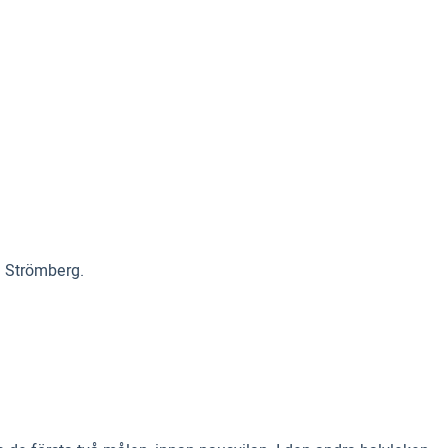
 Strömberg.