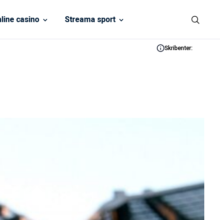
line casino
Streama sport
Skribenter: