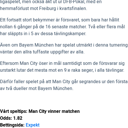
ligaspelet, men också åkt ut ur DFB-Pokal, med en
hemmaförlust mot Freiburg i kvartsfinalen.
Ett fortsatt stort bekymmer är försvaret, som bara har hållit
nollan 6 gånger på de 16 senaste matcher. Två eller flera mål
har släppts in i 5 av dessa tävlingskamper.
Även om Bayern München har spelat utmärkt i denna turnering
väntar den allra tuffaste uppgifter av alla.
Eftersom Man City öser in mål samtidigt som de försvarar sig
urstarkt lutar det mesta mot en 9:e raka seger, i alla tävlingar.
Därför faller spelet på att Man City går segrandes ur den första
av två dueller mot Bayern München.
Vårt speltips: Man City vinner matchen
Odds: 1.82
Bettingsida:
Expekt