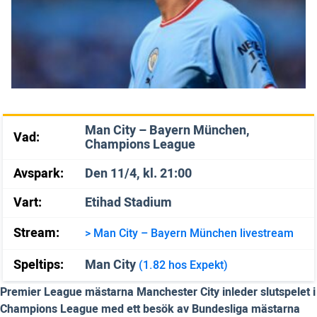
Man City – Bayern München,
Vad:
Champions League
Avspark:
Den 11/4, kl. 21:00
Vart:
Etihad Stadium
Stream:
> Man City – Bayern München livestream
Speltips:
Man City
(1.82 hos Expekt)
Premier League mästarna Manchester City inleder slutspelet i
Champions League med ett besök av Bundesliga mästarna