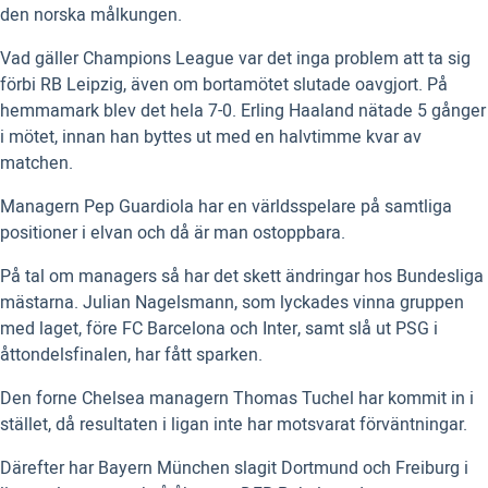
den norska målkungen.
Vad gäller Champions League var det inga problem att ta sig
förbi RB Leipzig, även om bortamötet slutade oavgjort. På
hemmamark blev det hela 7-0. Erling Haaland nätade 5 gånger
i mötet, innan han byttes ut med en halvtimme kvar av
matchen.
Managern Pep Guardiola har en världsspelare på samtliga
positioner i elvan och då är man ostoppbara.
På tal om managers så har det skett ändringar hos Bundesliga
mästarna. Julian Nagelsmann, som lyckades vinna gruppen
med laget, före FC Barcelona och Inter, samt slå ut PSG i
åttondelsfinalen, har fått sparken.
Den forne Chelsea managern Thomas Tuchel har kommit in i
stället, då resultaten i ligan inte har motsvarat förväntningar.
Därefter har Bayern München slagit Dortmund och Freiburg i