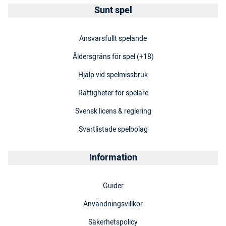
Sunt spel
Ansvarsfullt spelande
Åldersgräns för spel (+18)
Hjälp vid spelmissbruk
Rättigheter för spelare
Svensk licens & reglering
Svartlistade spelbolag
Information
Guider
Användningsvillkor
Säkerhetspolicy