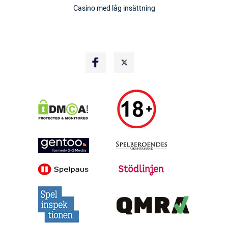
Casino med låg insättning