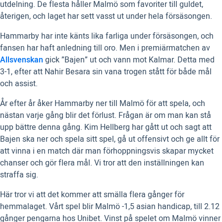
utdelning. De flesta håller Malmö som favoriter till guldet,
återigen, och laget har sett vasst ut under hela försäsongen.
Hammarby har inte känts lika farliga under försäsongen, och
fansen har haft anledning till oro. Men i premiärmatchen av
Allsvenskan
gick ”Bajen” ut och vann mot Kalmar. Detta med
3-1, efter att Nahir Besara sin vana trogen stått för både mål
och assist.
År efter år åker Hammarby ner till Malmö för att spela, och
nästan varje gång blir det förlust. Frågan är om man kan stå
upp bättre denna gång. Kim Hellberg har gått ut och sagt att
Bajen ska ner och spela sitt spel, gå ut offensivt och ge allt för
att vinna i en match där man förhoppningsvis skapar mycket
chanser och gör flera mål. Vi tror att den inställningen kan
straffa sig.
Här tror vi att det kommer att smälla flera gånger för
hemmalaget. Vårt spel blir Malmö -1,5 asian handicap, till 2.12
gånger pengarna hos Unibet. Vinst på spelet om Malmö vinner