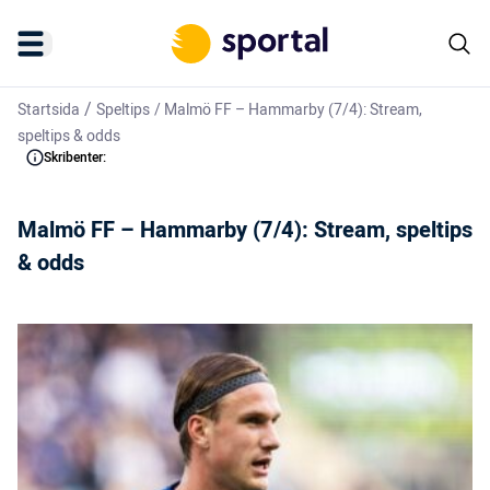
/
Startsida
Speltips
/
Malmö FF – Hammarby (7/4): Stream,
speltips & odds
Skribenter:
Malmö FF – Hammarby (7/4): Stream, speltips
& odds