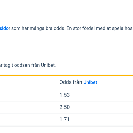
sido
r som har många bra odds. En stor fördel med at spela hos 
r tagit oddsen från Unibet.
Odds från
Unibet
1.53
2.50
1.71