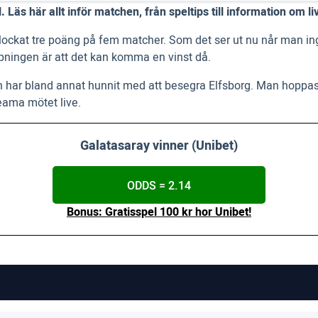
äs här allt inför matchen, från speltips till information om li
lockat tre poäng på fem matcher. Som det ser ut nu når man ing
ningen är att det kan komma en vinst då.
ch har bland annat hunnit med att besegra Elfsborg. Man hoppas 
reama mötet live.
Galatasaray vinner (Unibet)
ODDS = 2.14
Bonus: Gratisspel 100 kr hor Unibet!