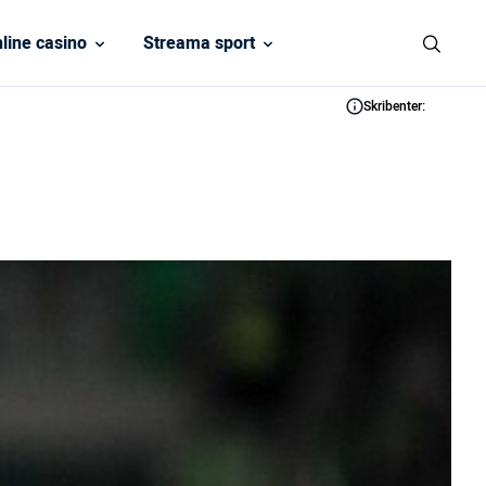
line casino
Streama sport
Skribenter: