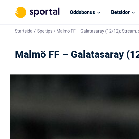
Oddsbonus
Betsidor
/
Startsida
Speltips
/
Malmö FF – Galatasaray (12/12): Stream, s
Malmö FF – Galatasaray (12