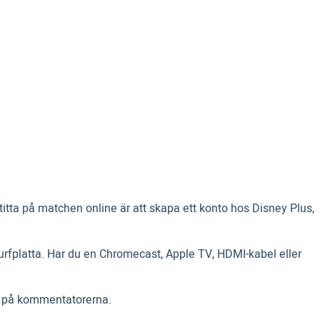
 titta på matchen online är att skapa ett konto hos Disney Plus,
 surfplatta. Har du en Chromecast, Apple TV, HDMI-kabel eller
om på kommentatorerna.