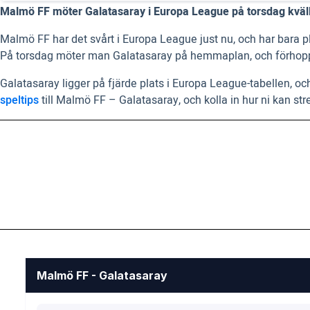
Malmö FF möter Galatasaray i Europa League på torsdag kväll. L
Malmö FF har det svårt i Europa League just nu, och har bara p
På torsdag möter man Galatasaray på hemmaplan, och förhopp
Galatasaray ligger på fjärde plats i Europa League-tabellen, o
speltips
till Malmö FF – Galatasaray, och kolla in hur ni kan st