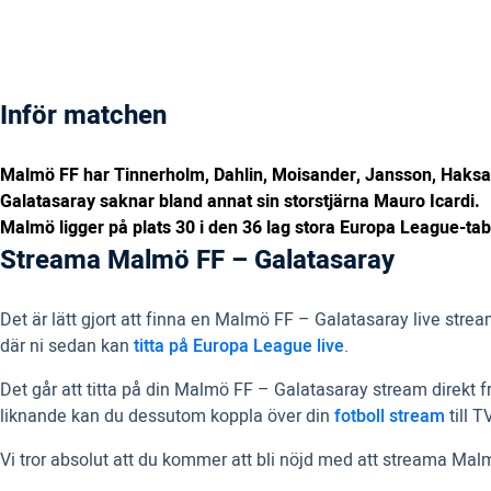
Inför matchen
Malmö FF har Tinnerholm, Dahlin, Moisander, Jansson, Haksa
Galatasaray saknar bland annat sin storstjärna Mauro Icardi.
Malmö ligger på plats 30 i den 36 lag stora Europa League-tabe
Streama Malmö FF – Galatasaray
Det är lätt gjort att finna en Malmö FF – Galatasaray live strea
där ni sedan kan
titta på Europa League live
.
Det går att titta på din Malmö FF – Galatasaray stream direkt f
liknande kan du dessutom koppla över din
fotboll stream
till T
Vi tror absolut att du kommer att bli nöjd med att streama Mal