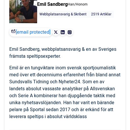
Emil Sandberg
Han/Honom
Webbplatsansvarig & Skribent
2519 Artiklar
[email protected]
Emil Sandberg, webbplatsansvarig & en av Sveriges
främsta speltipsexperter.
Emil är en tungviktare inom svensk sportjournalistik
med över ett decenniums erfarenhet från bland annat
Sundsvalls Tidning och Nyheter24. Som en av
landets absolut vassaste analytiker på Allsvenskan
och Serie A kombinerar han djupgående taktik med
unika nyhetsavslöjanden. Han har varit en bärande
pelare på Sportal sedan 2017 och är erkänd för att
leverera speltips i absolut världsklass