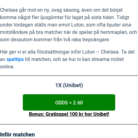
Chelsea går mot en ny, svag säsong, även om det börjat
komma något fler ljusglimtar för laget på sista tiden. Tidigt
under lördagen ställs man emot Luton, som ofta bjuder sina
motståndare på bra matcher när de spelar på hemmaplan, och
som dessutom kommer från två raka trepoängare.
Här ger vi er alla förutsättningar inför Luton – Chelsea. Ta del
av
speltips
till matchen, och se hur ni kan streama mötet
online.
1X (Unibet)
ODDS = 2.60
Bonus: Gratisspel 100 kr hor Unibet!
Inför matchen