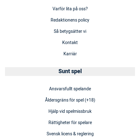
Varför lita på oss?
Redaktionens policy
Så betygsätter vi
Kontakt
Karriär
Sunt spel
Ansvarsfullt spelande
Åldersgräns för spel (+18)
Hjälp vid spelmissbruk
Rättigheter för spelare
Svensk licens & reglering