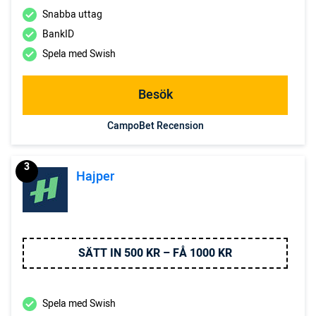
Snabba uttag
BankID
Spela med Swish
Besök
CampoBet Recension
3
Hajper
SÄTT IN 500 KR – FÅ 1000 KR
Spela med Swish