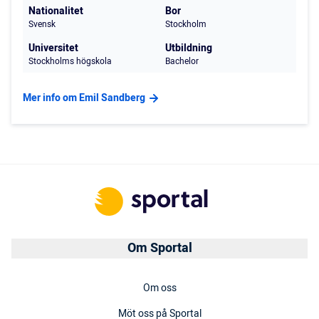
Nationalitet
Bor
Svensk
Stockholm
Universitet
Utbildning
Stockholms högskola
Bachelor
Mer info om Emil Sandberg
Om Sportal
Om oss
Möt oss på Sportal