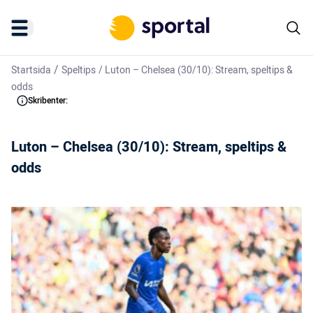
/
Startsida
Speltips
/
Luton – Chelsea (30/10): Stream, speltips &
odds
Skribenter:
Luton – Chelsea (30/10): Stream, speltips &
odds