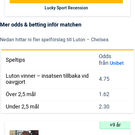
Lucky Sport Recension
Mer odds & betting inför matchen
Nedan hittar ni fler spelförslag till Luton – Chelsea.
Odds
Speltips
från
Unibet
Luton vinner – insatsen tillbaka vid
4.75
oavgjort
Över 2,5 mål
1.62
Under 2,5 mål
2.30
+9 år