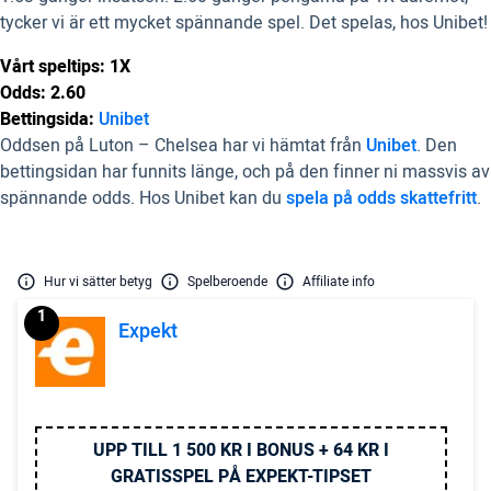
tycker vi är ett mycket spännande spel. Det spelas, hos Unibet!
Vårt speltips: 1X
Odds: 2.60
Bettingsida:
Unibet
Oddsen på Luton – Chelsea har vi hämtat från
Unibet
. Den
bettingsidan har funnits länge, och på den finner ni massvis av
spännande odds. Hos Unibet kan du
spela på odds skattefritt
.
Hur vi sätter betyg
Spelberoende
Affiliate info
1
Expekt
UPP TILL 1 500 KR I BONUS + 64 KR I
GRATISSPEL PÅ EXPEKT-TIPSET