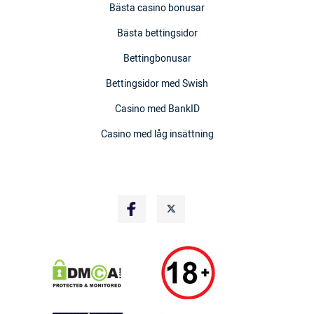
Bästa casino bonusar
Bästa bettingsidor
Bettingbonusar
Bettingsidor med Swish
Casino med BankID
Casino med låg insättning