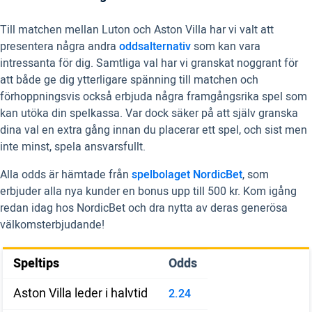
Till matchen mellan Luton och Aston Villa har vi valt att
presentera några andra
oddsalternativ
som kan vara
intressanta för dig. Samtliga val har vi granskat noggrant för
att både ge dig ytterligare spänning till matchen och
förhoppningsvis också erbjuda några framgångsrika spel som
kan utöka din spelkassa. Var dock säker på att själv granska
dina val en extra gång innan du placerar ett spel, och sist men
inte minst, spela ansvarsfullt.
Alla odds är hämtade från
spelbolaget NordicBet
, som
erbjuder alla nya kunder en bonus upp till 500 kr. Kom igång
redan idag hos NordicBet och dra nytta av deras generösa
välkomsterbjudande!
Speltips
Odds
Aston Villa leder i halvtid
2.24