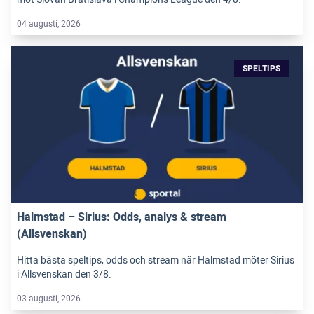
04 augusti, 2026
SPELTIPS
Halmstad – Sirius: Odds, analys & stream
(Allsvenskan)
Hitta bästa speltips, odds och stream när Halmstad möter Sirius
i Allsvenskan den 3/8.
03 augusti, 2026