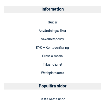
Information
Guider
Användningsvillkor
Säkerhetspolicy
KYC – Kontoverifiering
Press & media
Tillgänglighet
Webbplatskarta
Populära sidor
Bästa nätcasinon