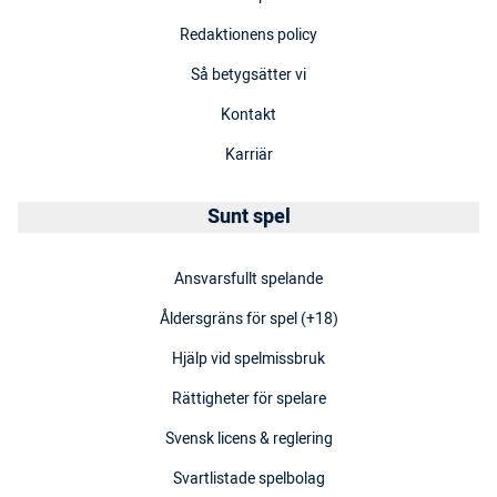
Redaktionens policy
Så betygsätter vi
Kontakt
Karriär
Sunt spel
Ansvarsfullt spelande
Åldersgräns för spel (+18)
Hjälp vid spelmissbruk
Rättigheter för spelare
Svensk licens & reglering
Svartlistade spelbolag