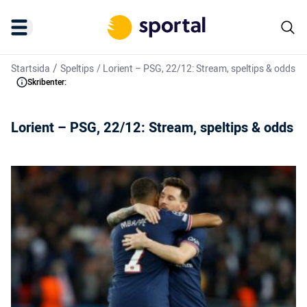
/
Startsida
Speltips
/
Lorient – PSG, 22/12: Stream, speltips & odds
Skribenter:
Lorient – PSG, 22/12: Stream, speltips & odds