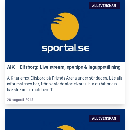
ALLSVENSKAN
AIK – Elfsborg: Live stream, speltips & laguppställning
AIK tar emot Elfsborg på Friends Arena under söndagen. Läs allt
inför matchen här, från väntade startelvor till hur du hittar din
live stream till matchen. Ti …
28 augusti, 2018
ALLSVENSKAN