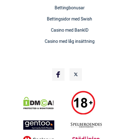
Bettingbonusar
Bettingsidor med Swish
Casino med BankID
Casino med låg insättning