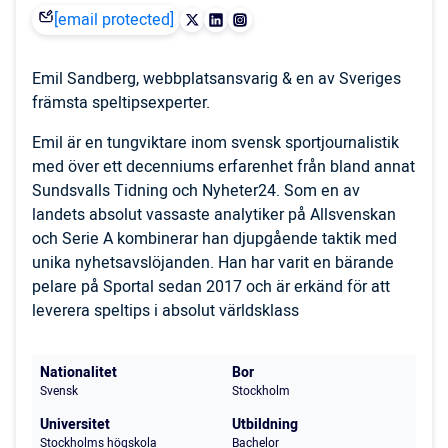
[email protected]
Emil Sandberg, webbplatsansvarig & en av Sveriges
främsta speltipsexperter.
Emil är en tungviktare inom svensk sportjournalistik
med över ett decenniums erfarenhet från bland annat
Sundsvalls Tidning och Nyheter24. Som en av
landets absolut vassaste analytiker på Allsvenskan
och Serie A kombinerar han djupgående taktik med
unika nyhetsavslöjanden. Han har varit en bärande
pelare på Sportal sedan 2017 och är erkänd för att
leverera speltips i absolut världsklass
Nationalitet
Bor
Svensk
Stockholm
Universitet
Utbildning
Stockholms högskola
Bachelor