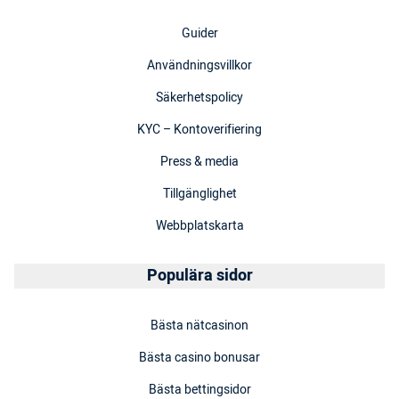
Guider
Användningsvillkor
Säkerhetspolicy
KYC – Kontoverifiering
Press & media
Tillgänglighet
Webbplatskarta
Populära sidor
Bästa nätcasinon
Bästa casino bonusar
Bästa bettingsidor