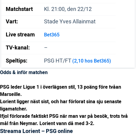
Matchstart
Kl. 21:00, den 22/12
Vart:
Stade Yves Allainmat
Live stream
Bet365
TV-kanal:
–
Speltips:
PSG HT/FT
(2,10 hos Bet365)
Odds & inför matchen
PSG leder Ligu
e 1 i överlägsen stil, 13 poäng före tvåan
Marseille.
Lorient ligger näst sist, och har förlorat sina sju senaste
ligamatcher.
Ifjol förlorade faktiskt PSG när man var på besök, trots två
mål från Neymar. Lorient vann då med 3-2.
Streama Lorient – PSG online