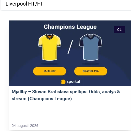
Liverpool HT/FT
CL
Mjällby – Slovan Bratislava speltips: Odds, analys &
stream (Champions League)
04 augusti, 2026