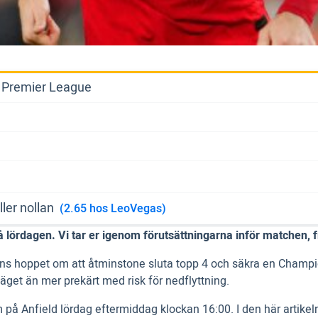
 Premier League
ller nollan
(2.65 hos LeoVegas)
dagen. Vi tar er igenom förutsättningarna inför matchen, från
finns hoppet om att åtminstone sluta topp 4 och säkra en Cha
äget än mer prekärt med risk för nedflyttning.
 Anfield lördag eftermiddag klockan 16:00. I den här artikeln 