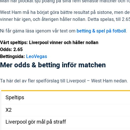
Man har plockat sju poäng på sina fem senaste matcher och fo
West Ham må ha börjat göra bättre resultat på sistone, men det h
vinner här igen, och återigen håller nollan. Detta spelas, till
Ni får gärna läsa igenom vår text om
betting & spel på fotboll
.
Vårt speltips: Liverpool vinner och håller nollan
Odds: 2.65
Bettingsida:
LeoVegas
Mer odds & betting inför matchen
Ta här del av fler spelförslag till Liverpool – West Ham nedan.
Speltips
X2
Liverpool gör mål på straff