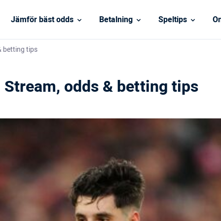
Jämför bäst odds
Betalning
Speltips
On
betting tips
 Stream, odds & betting tips