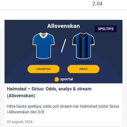
2.04
SPELTIPS
Halmstad – Sirius: Odds, analys & stream
(Allsvenskan)
Hitta bästa speltips, odds och stream när Halmstad möter Sirius
i Allsvenskan den 3/8.
03 augusti, 2026