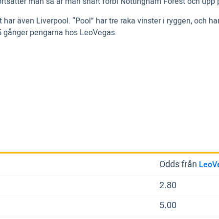
rtsätter man så är man snart förbi Nottingham Forest och upp 
ar även Liverpool. “Pool” har tre raka vinster i ryggen, och har 
 2.65 gånger pengarna hos LeoVegas.
Odds från
LeoV
2.80
5.00