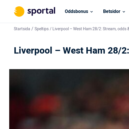
Oddsbonus
Betsidor
/
Startsida
Speltips
/
Liverpool – West Ham 28/2: Stream, odds & 
Liverpool – West Ham 28/2: