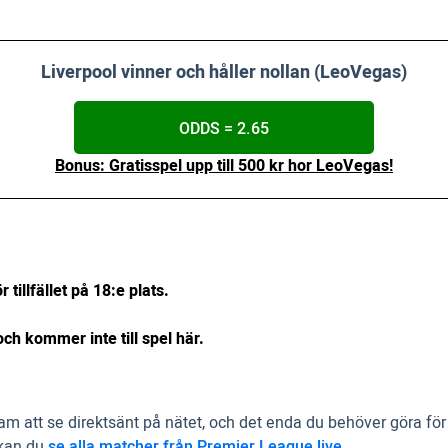
Liverpool vinner och håller nollan (LeoVegas)
ODDS = 2.65
Bonus: Gratisspel upp till 500 kr hor LeoVegas!
tillfället på 18:e plats.
ch kommer inte till spel här.
am att se direktsänt på nätet, och det enda du behöver göra för 
 kan du
se alla matcher från Premier League live
.