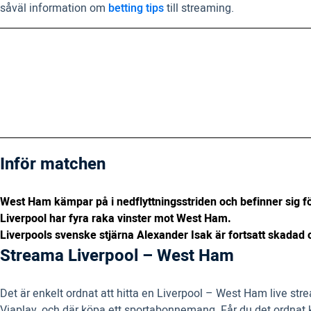
såväl information om
betting tips
till streaming.
Inför matchen
West Ham kämpar på i nedflyttningsstriden och befinner sig för 
Liverpool har fyra raka vinster mot West Ham.
Liverpools svenske stjärna Alexander Isak är fortsatt skadad o
Streama Liverpool – West Ham
Det är enkelt ordnat att hitta en Liverpool – West Ham live stre
Viaplay, och där köpa ett sportabonnemang. Får du det ordnat