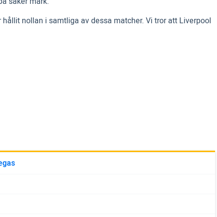
på säker mark.
hållit nollan i samtliga av dessa matcher. Vi tror att Liverpool
egas