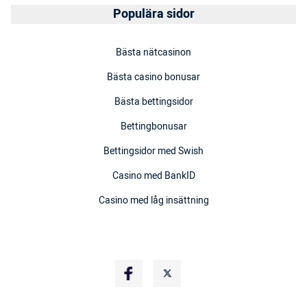
Populära sidor
Bästa nätcasinon
Bästa casino bonusar
Bästa bettingsidor
Bettingbonusar
Bettingsidor med Swish
Casino med BankID
Casino med låg insättning