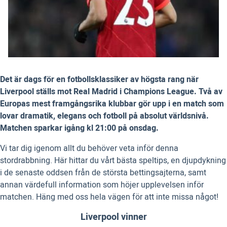
Det är dags för en fotbollsklassiker av högsta rang när
Liverpool ställs mot Real Madrid i Champions League. Två av
Europas mest framgångsrika klubbar gör upp i en match som
lovar dramatik, elegans och fotboll på absolut världsnivå.
Matchen sparkar igång kl 21:00 på onsdag.
Vi tar dig igenom allt du behöver veta inför denna
stordrabbning. Här hittar du vårt bästa speltips, en djupdykning
i de senaste oddsen från de största bettingsajterna, samt
annan värdefull information som höjer upplevelsen inför
matchen. Häng med oss hela vägen för att inte missa något!
Liverpool vinner