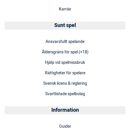
Karriär
Sunt spel
Ansvarsfullt spelande
Åldersgräns för spel (+18)
Hjälp vid spelmissbruk
Rättigheter för spelare
Svensk licens & reglering
Svartlistade spelbolag
Information
Guider