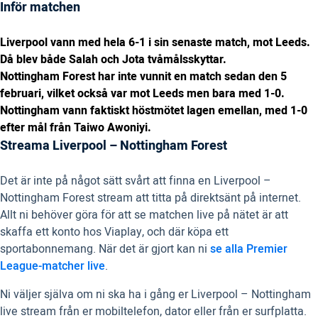
Inför matchen
Liverpool vann med hela 6-1 i sin senaste match, mot Leeds
.
Då blev både Salah och Jota tvåmålsskyttar.
Nottingham Forest har inte vunnit en match sedan den 5
februari, vilket också var mot Leeds men bara med 1-0.
Nottingham vann faktiskt höstmötet lagen emellan, med 1-0
efter mål från Taiwo Awoniyi.
Streama Liverpool – Nottingham Forest
Det är inte på något sätt svårt att finna en Liverpool –
Nottingham Forest stream att titta på direktsänt på internet.
Allt ni behöver göra för att se matchen live på nätet är att
skaffa ett konto hos Viaplay, och där köpa ett
sportabonnemang. När det är gjort kan ni
se alla Premier
League-matcher live
.
Ni väljer själva om ni ska ha i gång er Liverpool – Nottingham
live stream från er mobiltelefon, dator eller från er surfplatta.