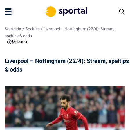
/
Startsida
Speltips
/
Liverpool – Nottingham (22/4): Stream,
speltips & odds
Skribenter:
Liverpool – Nottingham (22/4): Stream, speltips
& odds