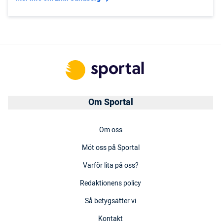
Om Sportal
Om oss
Möt oss på Sportal
Varför lita på oss?
Redaktionens policy
Så betygsätter vi
Kontakt