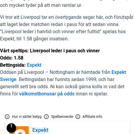
och mycket tyder på att man ramlar ur.
Vi tror att Liverpool tar en övertygande seger här, och förutspår
att laget leder matchen redan i paus för att sedan vinna.
”Liverpool leder i halvtid och vinner efter fulltid” spelas hos
Expekt, till 1.58 gånger insatsen.
Vårt speltips: Liverpool leder i paus och vinner
Odds: 1.58
Bettingsida:
Expekt
Oddsen på Liverpool – Nottingham är hämtade från
Expekt
Sverige
. Bettingsidan har funnits sedan 1999, och har
generellt sett bra odds. Ni kan också gärna kolla in vad det
finns för
välkomstbonusar på odds
innan ni spelar.
Hur vi sätter betyg
Spelberoende
Affiliate info
1
Expekt