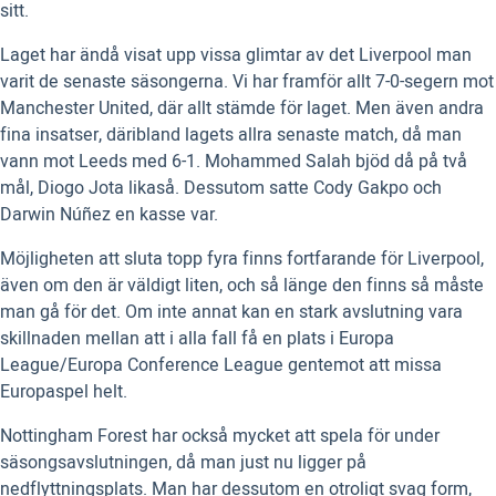
sitt.
Laget har ändå visat upp vissa glimtar av det Liverpool man
varit de senaste säsongerna. Vi har framför allt 7-0-segern mot
Manchester United, där allt stämde för laget. Men även andra
fina insatser, däribland lagets allra senaste match, då man
vann mot Leeds med 6-1. Mohammed Salah bjöd då på två
mål, Diogo Jota likaså. Dessutom satte Cody Gakpo och
Darwin Núñez en kasse var.
Möjligheten att sluta topp fyra finns fortfarande för Liverpool,
även om den är väldigt liten, och så länge den finns så måste
man gå för det. Om inte annat kan en stark avslutning vara
skillnaden mellan att i alla fall få en plats i Europa
League/Europa Conference League gentemot att missa
Europaspel helt.
Nottingham Forest har också mycket att spela för under
säsongsavslutningen, då man just nu ligger på
nedflyttningsplats. Man har dessutom en otroligt svag form,