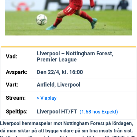
Liverpool – Nottingham Forest,
Vad:
Premier League
Avspark:
Den 22/4, kl. 16:00
Vart:
Anfield, Liverpool
Stream:
> Viaplay
Speltips:
Liverpool HT/FT
(1.58 hos Expekt)
Liverpool hemmaspelar mot Nottingham Forest på lördagen,
då man siktar på att bygga vidare på sin fina insats från sist.