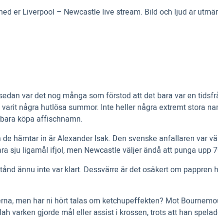
 med er Liverpool – Newcastle live stream. Bild och ljud är utmä
r sedan var det nog många som förstod att det bara var en tid
 varit några hutlösa summor. Inte heller några extremt stora na
tt bara köpa affischnamn.
ren de hämtar in är Alexander Isak. Den svenske anfallaren var vä
ra sju ligamål ifjol, men Newcastle väljer ändå att punga upp 70
nd ännu inte var klart. Dessvärre är det osäkert om pappren hinn
herna, men har ni hört talas om ketchupeffekten? Mot Bournemou
varken gjorde mål eller assist i krossen, trots att han spelad