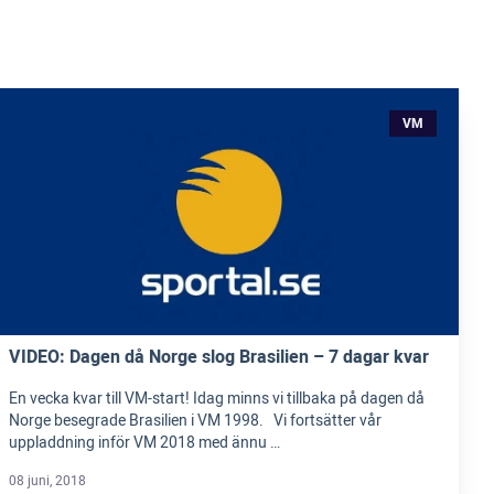
VM
VIDEO: Dagen då Norge slog Brasilien – 7 dagar kvar
En vecka kvar till VM-start! Idag minns vi tillbaka på dagen då
Norge besegrade Brasilien i VM 1998. Vi fortsätter vår
uppladdning inför VM 2018 med ännu …
08 juni, 2018