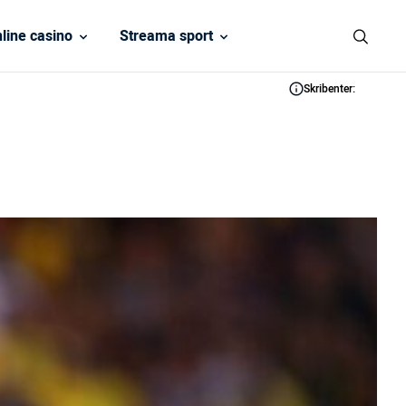
line casino
Streama sport
Skribenter: