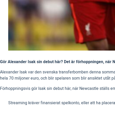
Gör Alexander Isak sin debut här? Det är förhoppningen, när New
Alexander Isak var den svenska transferbomben denna sommar,
hela 70 miljoner euro, och blir spelaren som blir ansiktet utåt p
Förhoppningsvis gör Isak sin debut här, när Newcastle ställs emo
Streaming kräver finansierat spelkonto, eller att ha placera