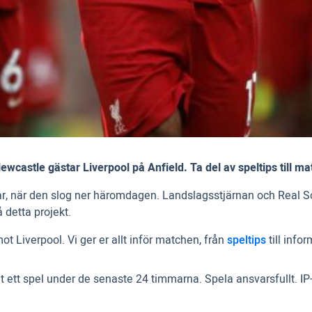
castle gästar Liverpool på Anfield. Ta del av speltips till matc
 när den slog ner häromdagen. Landslagsstjärnan och Real So
å detta projekt.
t Liverpool. Vi ger er allt inför matchen, från
speltips
till info
t ett spel under de senaste 24 timmarna. Spela ansvarsfullt. IP-re