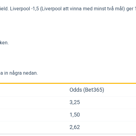
nfield. Liverpool -1,5 (Liverpool att vinna med minst två mål) g
nken.
a in några nedan.
Odds (Bet365)
3,25
1,50
2,62