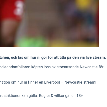
hen, och läs om hur ni gör för att titta på den via live stream.
ciedadanfallaren köptes loss av storsatsande Newcastle för
rmation om hur ni finner en Liverpool – Newcastle stream!
striktioner kan gälla. Regler & villkor gäller. 18+