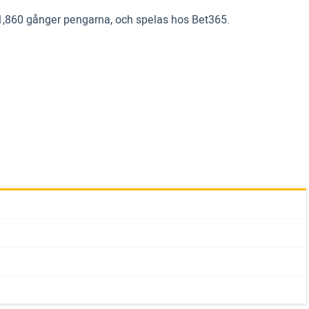
er 1,860 gånger pengarna, och spelas hos Bet365.