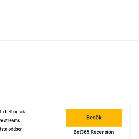
ta bettingsida
Besök
ve streams
ästa oddsen
Bet365 Recension