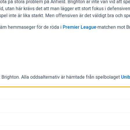
stöta på stora problem på Anfield. Brighton är inte van vid att sp
d, utan här krävs det att man lägger ett stort fokus i defensiven
pel inte är lika starkt. Men offensiven är det väldigt bra och s
bekväm hemmaseger för de röda i
Premier League
-matchen mot Br
Brighton. Alla oddsalternativ är hämtade från spelbolaget
Unib