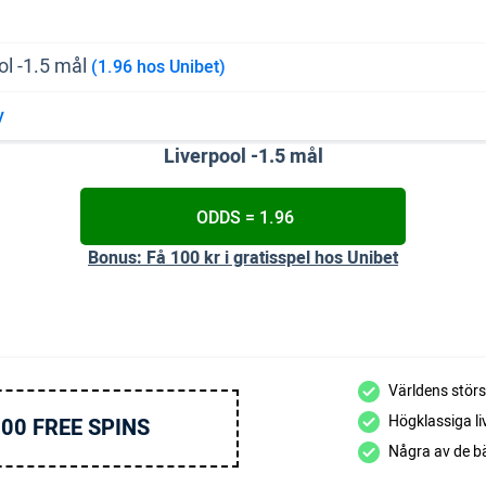
ol -1.5 mål
(1.96 hos Unibet)
y
Liverpool -1.5 mål
ODDS = 1.96
Bonus: Få 100 kr i gratisspel hos Unibet
Världens störs
Högklassiga li
100 FREE SPINS
Några av de b