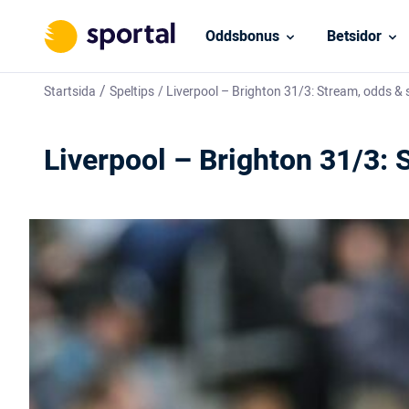
Oddsbonus
Betsidor
/
Startsida
Speltips
/
Liverpool – Brighton 31/3: Stream, odds & 
Liverpool – Brighton 31/3: 