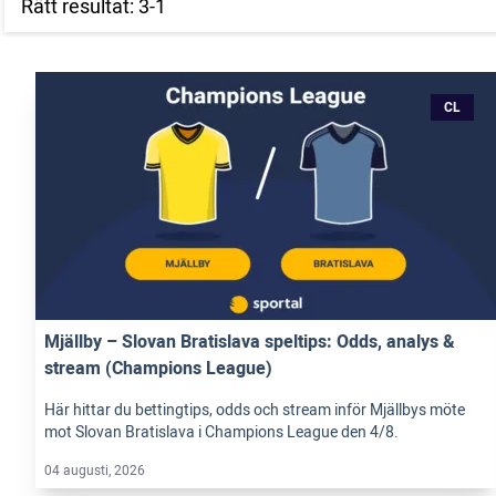
Rätt resultat: 3-1
CL
Mjällby – Slovan Bratislava speltips: Odds, analys &
stream (Champions League)
Här hittar du bettingtips, odds och stream inför Mjällbys möte
mot Slovan Bratislava i Champions League den 4/8.
04 augusti, 2026