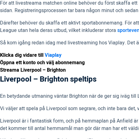
För att livestreama matchen online behöver du först skaffa ett k
sidan. Registreringsprocessen tar bara någon minut och sedan h
Därefter behöver du skaffa ett aktivt sportabonnemang. För att 
League utan hela deras utbud, vilket inkluderar stora
sporteven
Så kom igång redan idag med livestreaming hos Viaplay. Det är 
Klicka dig vidare till
Viaplay
Öppna ett konto och välj abonnemang
Streama Liverpool – Brighton
Liverpool – Brighton speltips
En betydande utmaning väntar Brighton när de ger sig iväg till 
Vi väljer att spela på Liverpool som segrare, och inte bara det,
Liverpool är i fantastisk form, och på hemmaplan på Anfield är
det kommer till antal hemmamål man gör där man har ett väldigt 