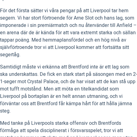
För det första sätter vi våra pengar på att Liverpool tar hem
segern. Vi har stort förtroende för Arne Slot och hans lag, som
imponerade i sin premiärmatch och nu återvänder till Anfield –
en arena där de är kända för att vara extremt starka och sällan
tappar poäng. Med hemmaplansfördel och en hög nivå av
självförtroende tror vi att Liverpool kommer att fortsätta sitt
segertåg.
Samtidigt måste vi erkänna att Brentford inte är ett lag som
ska underskattas. De fick en stark start på säsongen med en 2-
1-seger mot Crystal Palace, och de har visat att de kan stå upp
mot tufft motstånd. Men att möta en titelkandidat som
Liverpool på bortaplan är en helt annan utmaning, och vi
förväntar oss att Brentford får kämpa hårt för att hålla jämna
steg.
Med tanke på Liverpools starka offensiv och Brentfords
förmåga att spela disciplinerat i försvarsspelet, tror vi att