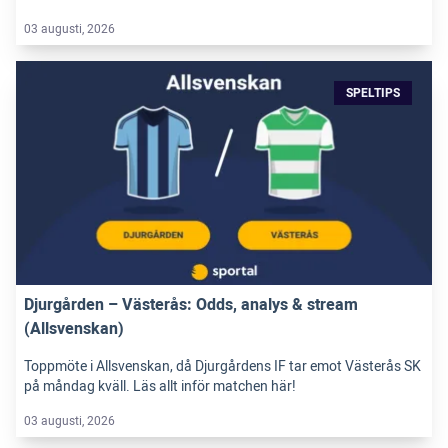
03 augusti, 2026
SPELTIPS
Djurgården – Västerås: Odds, analys & stream
(Allsvenskan)
Toppmöte i Allsvenskan, då Djurgårdens IF tar emot Västerås SK
på måndag kväll. Läs allt inför matchen här!
03 augusti, 2026