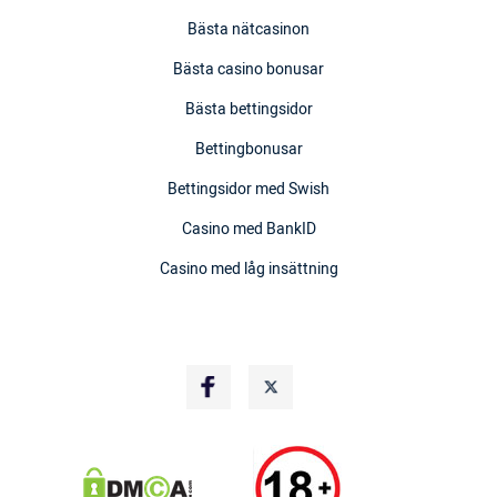
Bästa nätcasinon
Bästa casino bonusar
Bästa bettingsidor
Bettingbonusar
Bettingsidor med Swish
Casino med BankID
Casino med låg insättning