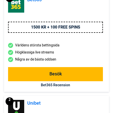
1500 KR + 100 FREE SPINS
Världens största bettingsida
Högklassiga live streams
Några av de bästa oddsen
Besök
Bet365 Recension
2
Unibet