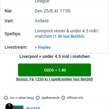
League
När:
Den 25/8, kl. 17:00
Vart:
Anfield
Liverpool vinner & under 4.5 mål i
Speltips:
matchen
(1.80 hos Bet365)
Livestream:
>
Via
play
Liverpool + under 4.5 mål i matchen
ODDS = 1.80
Bonus: Få 1250 kr i spelkrediter hos Bet365
Hur vi sätter betyg
Spelberoende
Affiliate info
1
Bet365