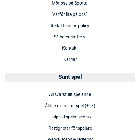
Möt oss på Sportal
Varför lita på oss?
Redaktionens policy
Så betygsätter vi
Kontakt
Karriär
Sunt spel
Ansvarsfullt spelande
Åldersgräns för spel (+18)
Hjälp vid spelmissbruk
Rättigheter för spelare
Svensk licens & reglering