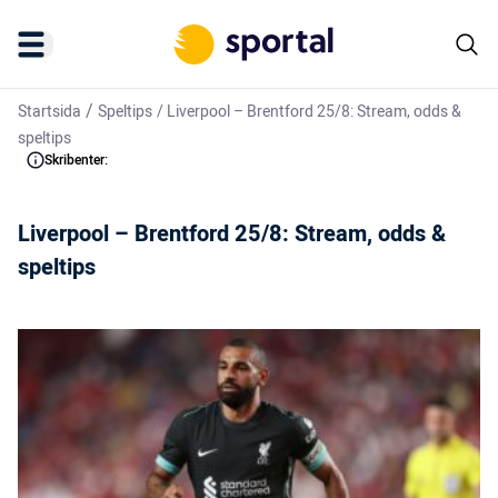
/
Startsida
Speltips
/
Liverpool – Brentford 25/8: Stream, odds &
speltips
Skribenter:
Liverpool – Brentford 25/8: Stream, odds &
speltips