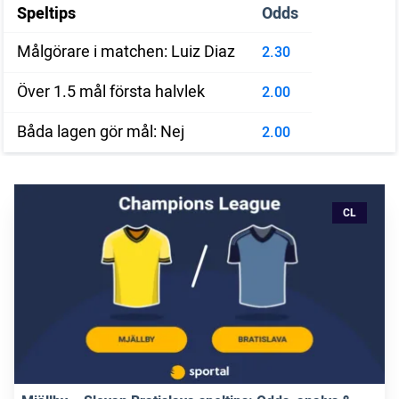
Speltips
Odds
Målgörare i matchen: Luiz Diaz
2.30
Över 1.5 mål första halvlek
2.00
Båda lagen gör mål: Nej
2.00
CL