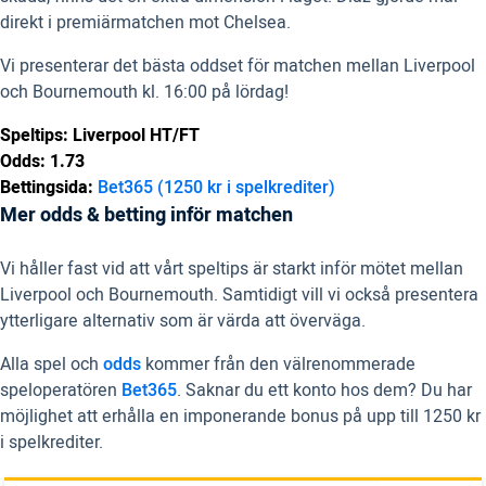
direkt i premiärmatchen mot Chelsea.
Vi presenterar det bästa oddset för matchen mellan Liverpool
och Bournemouth kl. 16:00 på lördag!
Speltips: Liverpool HT/FT
Odds: 1.73
Bettingsida:
Bet365 (1250 kr i spelkrediter)
Mer odds & betting inför matchen
Vi håller fast vid att vårt speltips är starkt inför mötet mellan
Liverpool och Bournemouth. Samtidigt vill vi också presentera
ytterligare alternativ som är värda att överväga.
Alla spel och
odds
kommer från den välrenommerade
speloperatören
Bet365
. Saknar du ett konto hos dem? Du har
möjlighet att erhålla en imponerande bonus på upp till 1250 kr
i spelkrediter.