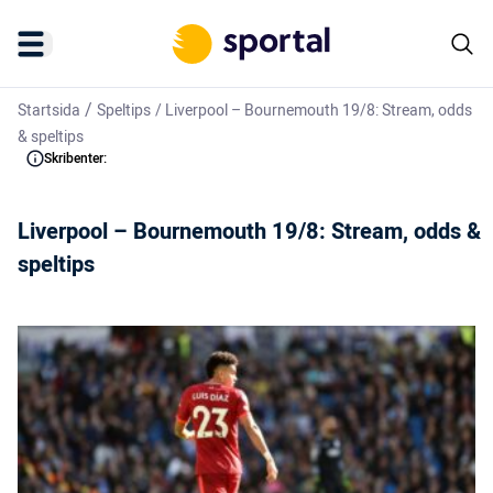
/
Startsida
Speltips
/
Liverpool – Bournemouth 19/8: Stream, odds
& speltips
Skribenter:
Liverpool – Bournemouth 19/8: Stream, odds &
speltips