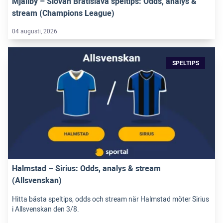
Mjällby – Slovan Bratislava speltips: Odds, analys &
stream (Champions League)
04 augusti, 2026
SPELTIPS
Halmstad – Sirius: Odds, analys & stream
(Allsvenskan)
Hitta bästa speltips, odds och stream när Halmstad möter Sirius
i Allsvenskan den 3/8.