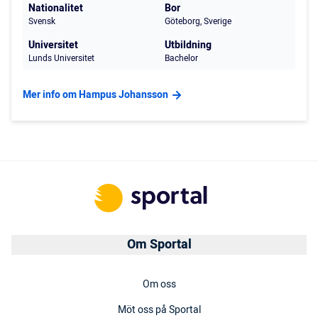
Nationalitet
Bor
Svensk
Göteborg, Sverige
Universitet
Utbildning
Lunds Universitet
Bachelor
Mer info om Hampus Johansson
Om Sportal
Om oss
Möt oss på Sportal