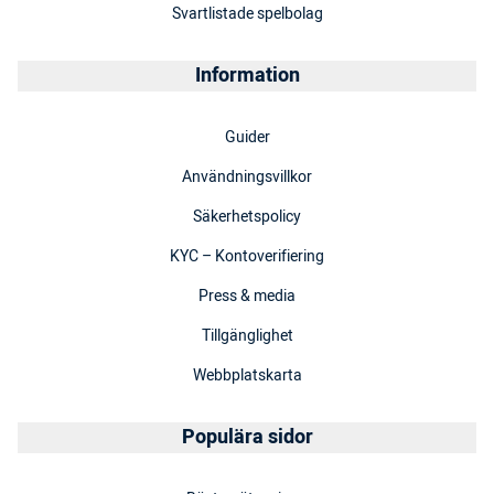
Svartlistade spelbolag
Information
Guider
Användningsvillkor
Säkerhetspolicy
KYC – Kontoverifiering
Press & media
Tillgänglighet
Webbplatskarta
Populära sidor