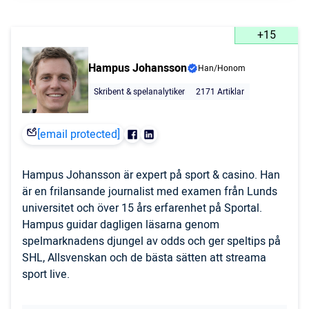
+15
Hampus Johansson
Han/Honom
Skribent & spelanalytiker
2171 Artiklar
[email protected]
Hampus Johansson är expert på sport & casino. Han
är en frilansande journalist med examen från Lunds
universitet och över 15 års erfarenhet på Sportal.
Hampus guidar dagligen läsarna genom
spelmarknadens djungel av odds och ger speltips på
SHL, Allsvenskan och de bästa sätten att streama
sport live.