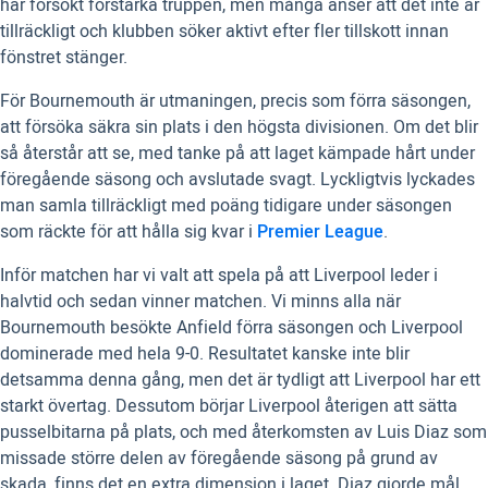
har försökt förstärka truppen, men många anser att det inte är
tillräckligt och klubben söker aktivt efter fler tillskott innan
fönstret stänger.
För Bournemouth är utmaningen, precis som förra säsongen,
att försöka säkra sin plats i den högsta divisionen. Om det blir
så återstår att se, med tanke på att laget kämpade hårt under
föregående säsong och avslutade svagt. Lyckligtvis lyckades
man samla tillräckligt med poäng tidigare under säsongen
som räckte för att hålla sig kvar i
Premier League
.
Inför matchen har vi valt att spela på att Liverpool leder i
halvtid och sedan vinner matchen. Vi minns alla när
Bournemouth besökte Anfield förra säsongen och Liverpool
dominerade med hela 9-0. Resultatet kanske inte blir
detsamma denna gång, men det är tydligt att Liverpool har ett
starkt övertag. Dessutom börjar Liverpool återigen att sätta
pusselbitarna på plats, och med återkomsten av Luis Diaz som
missade större delen av föregående säsong på grund av
skada, finns det en extra dimension i laget. Diaz gjorde mål