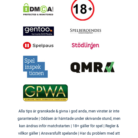
Alla tips är granskade & givna i god anda, men vinster är inte
garanterade | Oddsen är hämtade under skrivande stund, men
kan ändras inför matchstarten | 18+ gäller för spel | Regler &
villkor gäller | Ansvarsfullt spelande | Har du problem med att