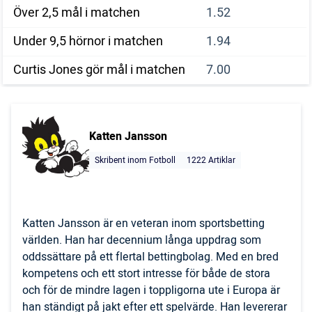
Över 2,5 mål i matchen
1.52
Under 9,5 hörnor i matchen
1.94
Curtis Jones gör mål i matchen
7.00
Katten Jansson
Skribent inom Fotboll
1222 Artiklar
Katten Jansson är en veteran inom sportsbetting
världen. Han har decennium långa uppdrag som
oddssättare på ett flertal bettingbolag. Med en bred
kompetens och ett stort intresse för både de stora
och för de mindre lagen i toppligorna ute i Europa är
han ständigt på jakt efter ett spelvärde. Han levererar