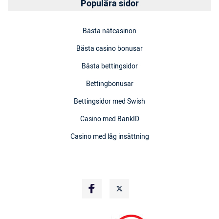
Populära sidor
Bästa nätcasinon
Bästa casino bonusar
Bästa bettingsidor
Bettingbonusar
Bettingsidor med Swish
Casino med BankID
Casino med låg insättning