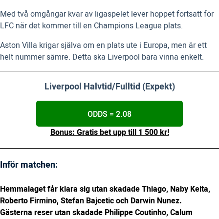
Med två omgångar kvar av ligaspelet lever hoppet fortsatt för
LFC när det kommer till en Champions League plats.
Aston Villa krigar själva om en plats ute i Europa, men är ett
helt nummer sämre. Detta ska Liverpool bara vinna enkelt.
Liverpool Halvtid/Fulltid (Expekt)
ODDS = 2.08
Bonus: Gratis bet upp till 1 500 kr!
Inför matchen:
Hemmalaget får klara sig utan skadade Thiago, Naby Keita,
Roberto Firmino, Stefan Bajcetic och Darwin Nunez.
Gästerna reser utan skadade Philippe Coutinho, Calum