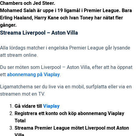
Chambers och Jed Steer.
Mohamed Salah är uppe i 19 ligamål i Premier League. Bara
Erling Haaland, Harry Kane och Ivan Toney har nätat fler
gånger.
Streama Liverpool – Aston Villa
Alla lördags matcher i engelska Premier League går lysande
att stream online.
Du ser möten som Liverpool – Aston Villa, efter att ha öppnat
ett
abonnemang på Viaplay
.
Ligamatcherna ser du live via en mobil, surfplatta eller via en
streamen mot en TV.
Gå vidare till
Viaplay
Registrera ett konto och köp abonnemang Viaplay
Total
Streama Premier League mötet Liverpool mot Aston
Villa