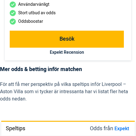
Användarvänligt
Stort utbud av odds
Oddsboostar
Besök
Expekt Recension
Mer odds & betting inför matchen
För att få mer perspektiv på vilka speltips inför Liverpool –
Aston Villa som vi tycker är intressanta har vi listat fler heta
odds nedan.
Speltips
Odds från
Expekt