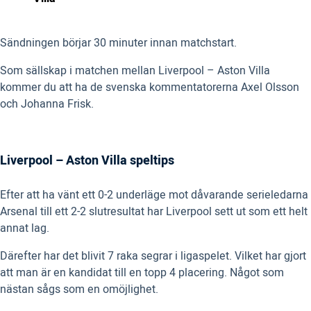
Sändningen börjar 30 minuter innan matchstart.
Som sällskap i matchen mellan Liverpool – Aston Villa
kommer du att ha de svenska kommentatorerna Axel Olsson
och Johanna Frisk.
Liverpool – Aston Villa speltips
Efter att ha vänt ett 0-2 underläge mot dåvarande serieledarna
Arsenal till ett 2-2 slutresultat har Liverpool sett ut som ett helt
annat lag.
Därefter har det blivit 7 raka segrar i ligaspelet. Vilket har gjort
att man är en kandidat till en topp 4 placering. Något som
nästan sågs som en omöjlighet.