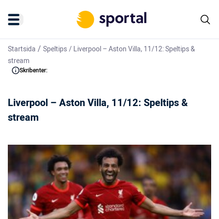
/
Startsida
Speltips
/
Liverpool – Aston Villa, 11/12: Speltips &
stream
Skribenter:
Liverpool – Aston Villa, 11/12: Speltips &
stream