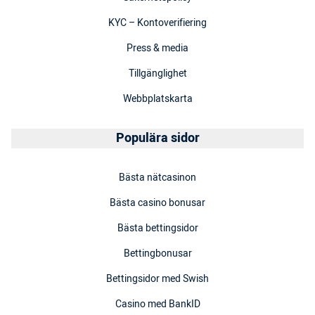
KYC – Kontoverifiering
Press & media
Tillgänglighet
Webbplatskarta
Populära sidor
Bästa nätcasinon
Bästa casino bonusar
Bästa bettingsidor
Bettingbonusar
Bettingsidor med Swish
Casino med BankID