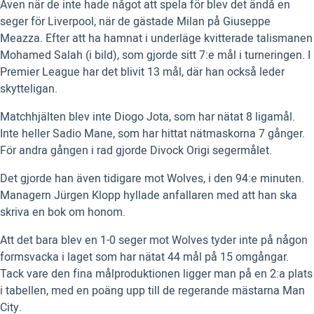
Även när de inte hade något att spela för blev det ändå en
seger för Liverpool, när de gästade Milan på Giuseppe
Meazza. Efter att ha hamnat i underläge kvitterade talismanen
Mohamed Salah (i bild), som gjorde sitt 7:e mål i turneringen. I
Premier League har det blivit 13 mål, där han också leder
skytteligan.
Matchhjälten blev inte Diogo Jota, som har nätat 8 ligamål.
Inte heller Sadio Mane, som har hittat nätmaskorna 7 gånger.
För andra gången i rad gjorde Divock Origi segermålet.
Det gjorde han även tidigare mot Wolves, i den 94:e minuten.
Managern Jürgen Klopp hyllade anfallaren med att han ska
skriva en bok om honom.
Att det bara blev en 1-0 seger mot Wolves tyder inte på någon
formsvacka i laget som har nätat 44 mål på 15 omgångar.
Tack vare den fina målproduktionen ligger man på en 2:a plats
i tabellen, med en poäng upp till de regerande mästarna Man
City.