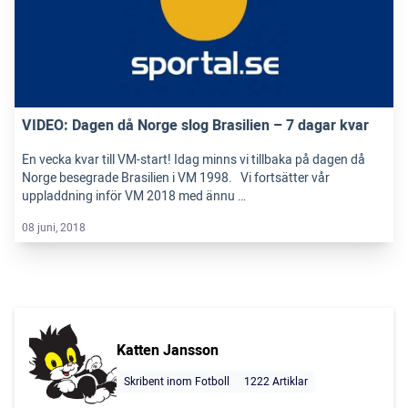
VIDEO: Dagen då Norge slog Brasilien – 7 dagar kvar
En vecka kvar till VM-start! Idag minns vi tillbaka på dagen då
Norge besegrade Brasilien i VM 1998. Vi fortsätter vår
uppladdning inför VM 2018 med ännu …
08 juni, 2018
Katten Jansson
Skribent inom Fotboll
1222 Artiklar