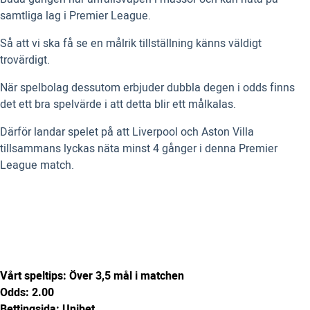
samtliga lag i Premier League.
Så att vi ska få se en målrik tillställning känns väldigt
trovärdigt.
När spelbolag dessutom erbjuder dubbla degen i odds finns
det ett bra spelvärde i att detta blir ett målkalas.
Därför landar spelet på att Liverpool och Aston Villa
tillsammans lyckas näta minst 4 gånger i denna Premier
League match.
Vårt speltips: Över 3,5 mål i matchen
Odds: 2.00
Bettingsida: Unibet