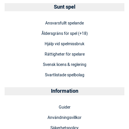
Sunt spel
Ansvarsfullt spelande
Åldersgräns för spel (+18)
Hjälp vid spelmissbruk
Rättigheter för spelare
Svensk licens & reglering
Svartlistade spelbolag
Information
Guider
Användningsvillkor
Säkerhetspolicy