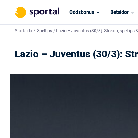
Oddsbonus
Betsidor
/
Startsida
Speltips
/
Lazio – Juventus (30/3): Stream, speltips 
Lazio – Juventus (30/3): St