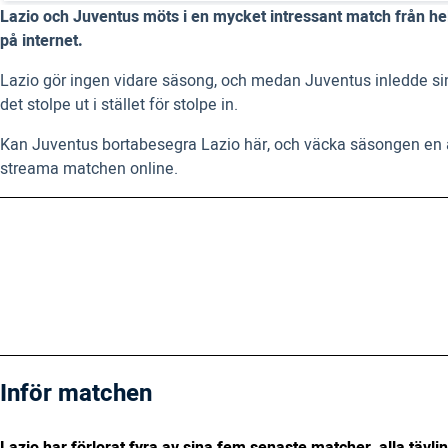
Lazio och Juventus möts i en mycket intressant match från helge
på internet.
Lazio gör ingen vidare säsong, och medan Juventus inledde sin 
det stolpe ut i stället för stolpe in.
Kan Juventus bortabesegra Lazio här, och väcka säsongen en aning
streama matchen online.
Inför matchen