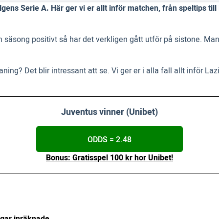
ns Serie A. Här ger vi er allt inför matchen, från speltips til
säsong positivt så har det verkligen gått utför på sistone. Ma
? Det blir intressant att se. Vi ger er i alla fall allt inför La
Juventus vinner (Unibet)
ODDS = 2.48
Bonus: Gratisspel 100 kr hor Unibet!