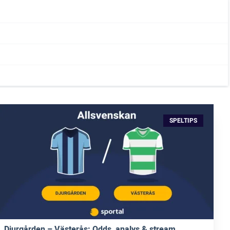
SPELTIPS
Djurgården – Västerås: Odds, analys & stream