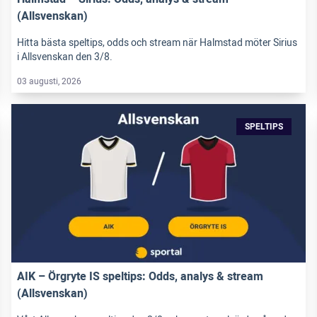
(Allsvenskan)
Hitta bästa speltips, odds och stream när Halmstad möter Sirius
i Allsvenskan den 3/8.
03 augusti, 2026
SPELTIPS
AIK – Örgryte IS speltips: Odds, analys & stream
(Allsvenskan)