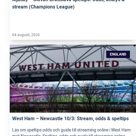
stream (Champions League)
04 augusti, 2026
ENGLAND
West Ham – Newcastle 10/3: Stream, odds & speltips
Läs om speltips odds och guide till streaming online i West Ham