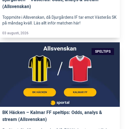
(Allsvenskan)
Toppmöte i Allsvenskan, då Djurgårdens IF tar emot Västerås SK
på måndag kväll. Läs allt inför matchen här!
03 augusti, 2026
SPELTIPS
BK Häcken – Kalmar FF speltips: Odds, analys &
stream (Allsvenskan)