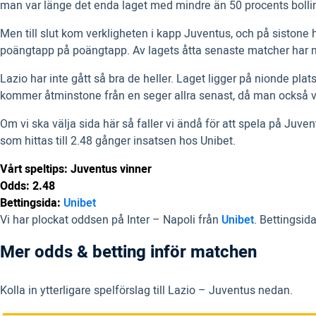
man var länge det enda laget med mindre än 50 procents bollinne
Men till slut kom verkligheten i kapp Juventus, och på sistone
poängtapp på poängtapp. Av lagets åtta senaste matcher har m
Lazio har inte gått så bra de heller. Laget ligger på nionde pl
kommer åtminstone från en seger allra senast, då man också 
Om vi ska välja sida här så faller vi ändå för att spela på Juve
som hittas till 2.48 gånger insatsen hos Unibet.
Vårt speltips: Juventus vinner
Odds: 2.48
Bettingsida:
Unibet
Vi har plockat oddsen på Inter – Napoli från
Unibet
. Bettingsid
Mer odds & betting inför matchen
Kolla in ytterligare spelförslag till Lazio – Juventus nedan.