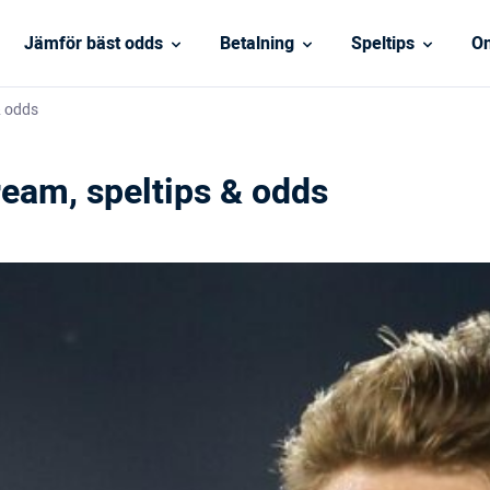
Jämför bäst odds
Betalning
Speltips
On
& odds
ream, speltips & odds