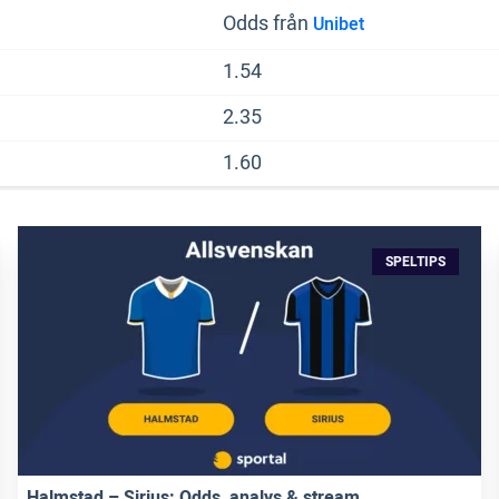
Odds från
Unibet
1.54
2.35
1.60
SPELTIPS
Halmstad – Sirius: Odds, analys & stream