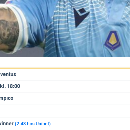
uventus
kl. 18:00
impico
vinner
(2.48 hos Unibet)