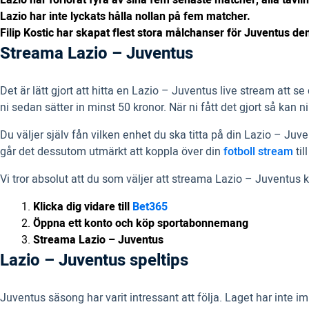
Lazio har förlorat fyra av sina fem senaste matcher, alla tävli
Lazio har inte lyckats hålla nollan på fem matcher.
Filip Kostic har skapat flest stora målchanser för Juventus d
Streama Lazio – Juventus
Det är lätt gjort att hitta en Lazio – Juventus live stream att s
ni sedan sätter in minst 50 kronor. När ni fått det gjort så kan n
Du väljer själv fån vilken enhet du ska titta på din Lazio – Ju
går det dessutom utmärkt att koppla över din
fotboll stream
ti
Vi tror absolut att du som väljer att streama Lazio – Juventus 
Klicka dig vidare till
Bet365
Öppna ett konto och köp sportabonnemang
Streama Lazio – Juventus
Lazio – Juventus speltips
Juventus säsong har varit intressant att följa. Laget har inte 