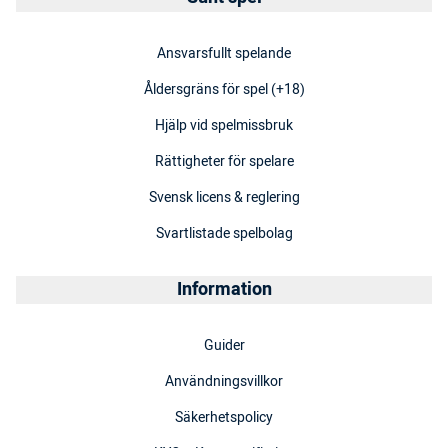
Ansvarsfullt spelande
Åldersgräns för spel (+18)
Hjälp vid spelmissbruk
Rättigheter för spelare
Svensk licens & reglering
Svartlistade spelbolag
Information
Guider
Användningsvillkor
Säkerhetspolicy