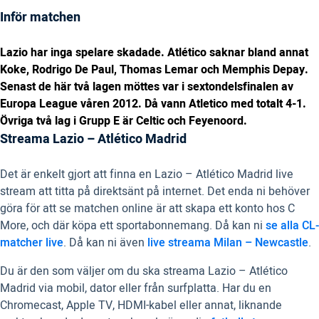
Inför matchen
Lazio har inga spelare skadade. Atlético saknar bland annat
Koke, Rodrigo De Paul, Thomas Lemar och Memphis Depay.
Senast de här två lagen möttes var i sextondelsfinalen av
Europa League våren 2012. Då vann Atletico med totalt 4-1.
Övriga två lag i Grupp E är Celtic och Feyenoord.
Streama Lazio – Atlético Madrid
Det är enkelt gjort att finna en Lazio – Atlético Madrid live
stream att titta på direktsänt på internet. Det enda ni behöver
göra för att se matchen online är att skapa ett konto hos C
More, och där köpa ett sportabonnemang. Då kan ni
se alla CL-
matcher live
. Då kan ni även
live streama Milan – Newcastle
.
Du är den som väljer om du ska streama Lazio – Atlético
Madrid via mobil, dator eller från surfplatta. Har du en
Chromecast, Apple TV, HDMI-kabel eller annat, liknande