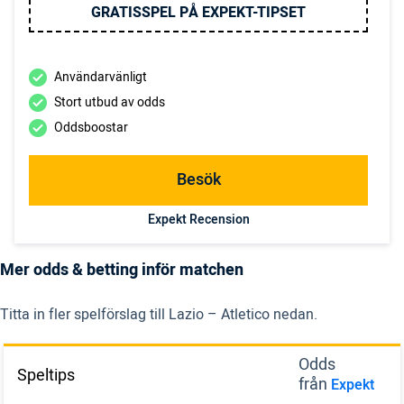
GRATISSPEL PÅ EXPEKT-TIPSET
Användarvänligt
Stort utbud av odds
Oddsboostar
Besök
Expekt Recension
Mer odds & betting inför matchen
Titta in fler spelförslag till Lazio – Atletico nedan.
Odds
Speltips
från
Expekt