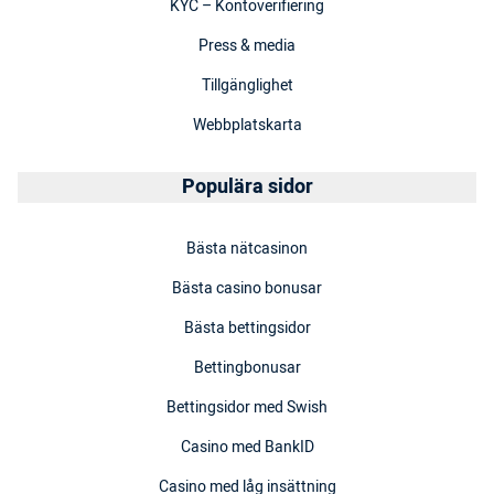
KYC – Kontoverifiering
Press & media
Tillgänglighet
Webbplatskarta
Populära sidor
Bästa nätcasinon
Bästa casino bonusar
Bästa bettingsidor
Bettingbonusar
Bettingsidor med Swish
Casino med BankID
Casino med låg insättning