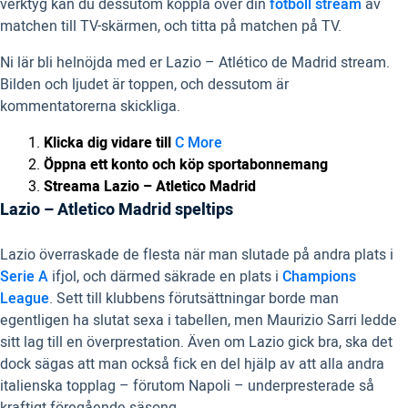
verktyg kan du dessutom koppla över din
fotboll stream
av
matchen till TV-skärmen, och titta på matchen på TV.
Ni lär bli helnöjda med er Lazio – Atlético de Madrid stream.
Bilden och ljudet är toppen, och dessutom är
kommentatorerna skickliga.
Klicka dig vidare till
C More
Öppna ett konto och köp sportabonnemang
Streama Lazio – Atletico Madrid
Lazio – Atletico Madrid speltips
Lazio överraskade de flesta när man slutade på andra plats i
Serie A
ifjol, och därmed säkrade en plats i
Champions
League
. Sett till klubbens förutsättningar borde man
egentligen ha slutat sexa i tabellen, men Maurizio Sarri ledde
sitt lag till en överprestation. Även om Lazio gick bra, ska det
dock sägas att man också fick en del hjälp av att alla andra
italienska topplag – förutom Napoli – underpresterade så
kraftigt föregående säsong.