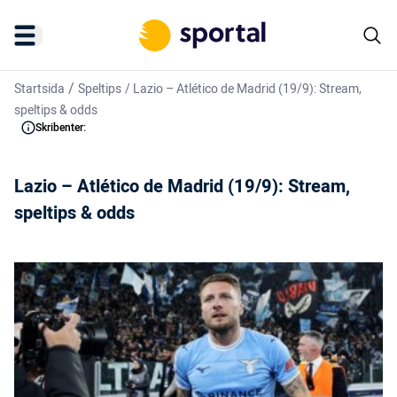
/
Startsida
Speltips
/
Lazio – Atlético de Madrid (19/9): Stream,
speltips & odds
Skribenter:
Lazio – Atlético de Madrid (19/9): Stream,
speltips & odds