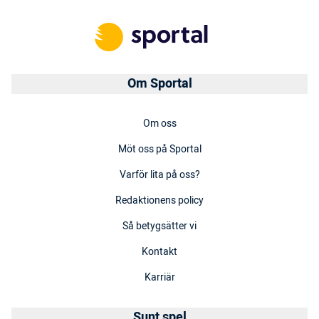
Om Sportal
Om oss
Möt oss på Sportal
Varför lita på oss?
Redaktionens policy
Så betygsätter vi
Kontakt
Karriär
Sunt spel