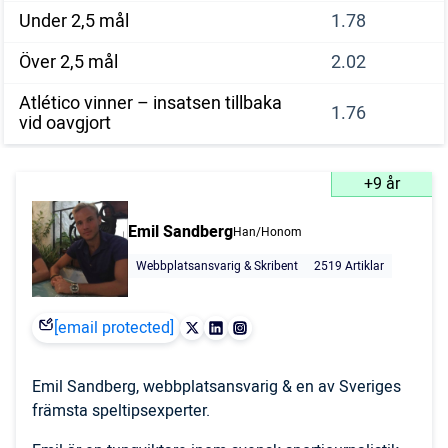
Under 2,5 mål
1.78
Över 2,5 mål
2.02
Atlético vinner – insatsen tillbaka
1.76
vid oavgjort
+9 år
Emil Sandberg
Han/Honom
Webbplatsansvarig & Skribent
2519 Artiklar
[email protected]
Emil Sandberg, webbplatsansvarig & en av Sveriges
främsta speltipsexperter.