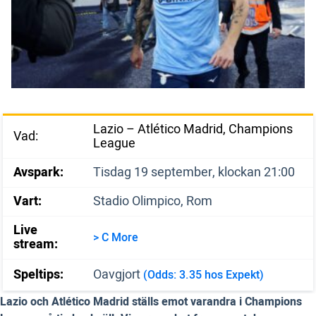
Lazio – Atlético Madrid, Champions
Vad:
League
Avspark:
Tisdag 19 september, klockan 21:00
Vart:
Stadio Olimpico, Rom
Live
> C More
stream:
Speltips:
Oavgjort
(Odds: 3.35 hos Expekt)
Lazio och Atlético Madrid ställs emot varandra i Champions