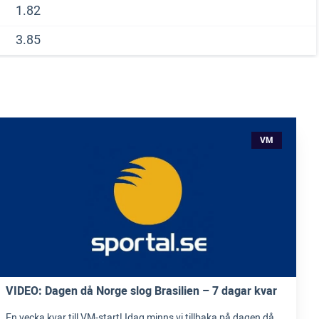
1.82
3.85
VM
VIDEO: Dagen då Norge slog Brasilien – 7 dagar kvar
En vecka kvar till VM-start! Idag minns vi tillbaka på dagen då