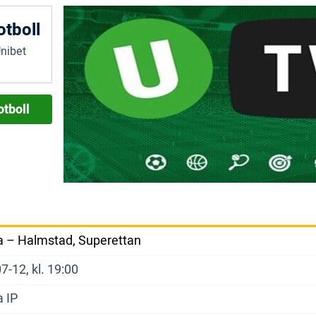
otboll
Unibet
otboll
 – Halmstad, Superettan
-12, kl. 19:00
 IP