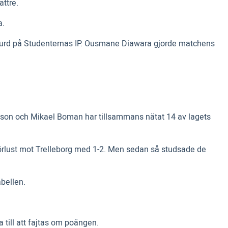
ättre.
a.
lkurd på Studenternas IP. Ousmane Diawara gjorde matchens
nsson och Mikael Boman har tillsammans nätat 14 av lagets
förlust mot Trelleborg med 1-2. Men sedan så studsade de
bellen.
 till att fajtas om poängen.