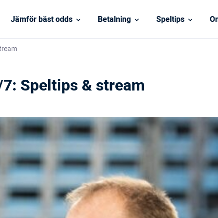
Jämför bäst odds
Betalning
Speltips
On
stream
7: Speltips & stream