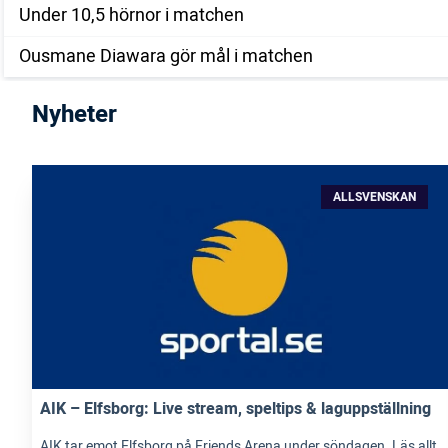
Under 10,5 hörnor i matchen
Ousmane Diawara gör mål i matchen
Nyheter
ALLSVENSKAN
AIK – Elfsborg: Live stream, speltips & laguppställning
AIK tar emot Elfsborg på Friends Arena under söndagen. Läs allt