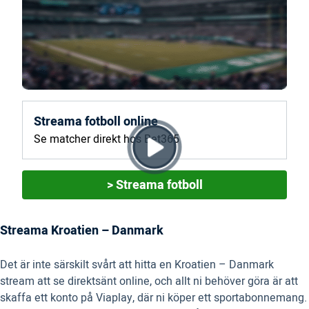
Streama fotboll online
Se matcher direkt hos Bet365
> Streama fotboll
Streama Kroatien – Danmark
Det är inte särskilt svårt att hitta en Kroatien – Danmark
stream att se direktsänt online, och allt ni behöver göra är att
skaffa ett konto på Viaplay, där ni köper ett sportabonnemang.