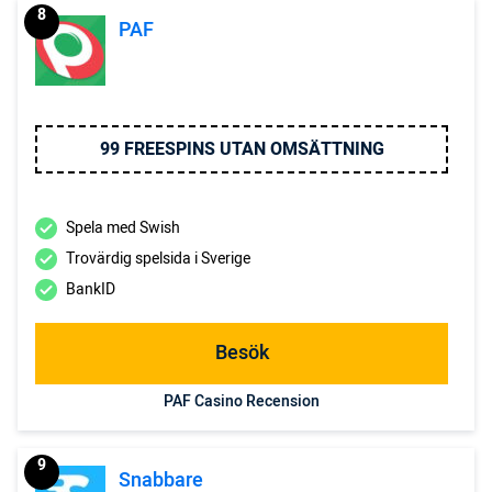
8
PAF
99 FREESPINS UTAN OMSÄTTNING
Spela med Swish
Trovärdig spelsida i Sverige
BankID
Besök
PAF Casino Recension
9
Snabbare