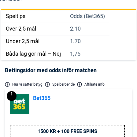
Speltips
Odds (Bet365)
Över 2,5 mål
2.10
Under 2,5 mål
1.70
Båda lag gör mål – Nej
1,75
Bettingsidor med odds inför matchen
Hur vi sätter betyg
Spelberoende
Affiliate info
1
Bet365
1500 KR + 100 FREE SPINS