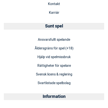
Kontakt
Karriär
Sunt spel
Ansvarsfullt spelande
Åldersgräns för spel (+18)
Hjälp vid spelmissbruk
Rättigheter för spelare
Svensk licens & reglering
Svartlistade spelbolag
Information