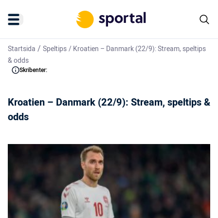
/
Startsida
Speltips
/
Kroatien – Danmark (22/9): Stream, speltips
& odds
Skribenter:
Kroatien – Danmark (22/9): Stream, speltips &
odds