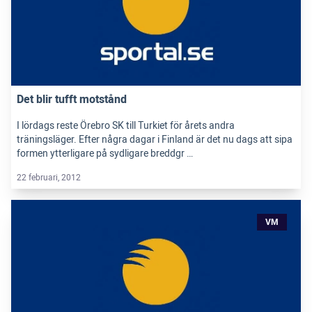
Det blir tufft motstånd
I lördags reste Örebro SK till Turkiet för årets andra
träningsläger. Efter några dagar i Finland är det nu dags att sipa
formen ytterligare på sydligare breddgr …
22 februari, 2012
VM