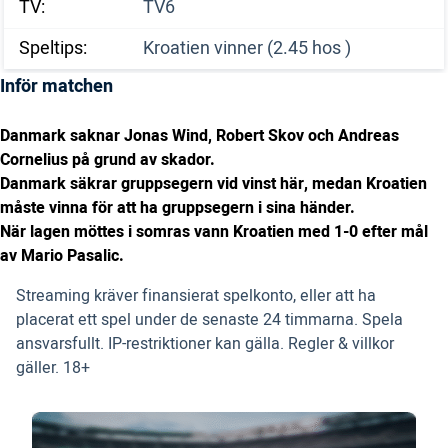
TV:
TV6
Speltips:
Kroatien vinner (2.45 hos )
Inför matchen
Danmark saknar Jonas Wind, Robert Skov och Andreas
Cornelius på grund av skador.
Danmark säkrar gruppsegern vid vinst här, medan Kroatien
måste vinna för att ha gruppsegern i sina händer.
När lagen möttes i somras vann Kroatien med 1-0 efter mål
av Mario Pasalic.
Streaming kräver finansierat spelkonto, eller att ha
placerat ett spel under de senaste 24 timmarna. Spela
ansvarsfullt. IP-restriktioner kan gälla. Regler & villkor
gäller. 18+