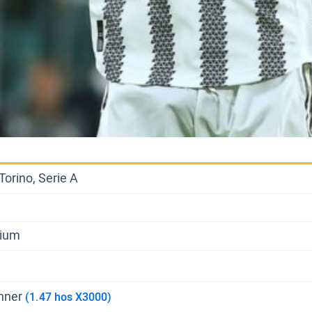
Torino, Serie A
dium
inner
(1.47 hos X3000)