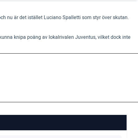
h nu är det istället Luciano Spalletti som styr över skutan.
kunna knipa poäng av lokalrivalen Juventus, vilket dock inte