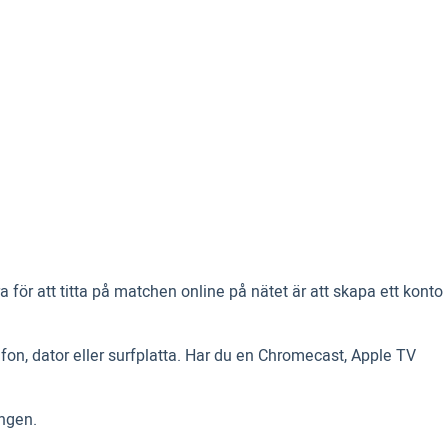
a för att titta på matchen online på nätet är att skapa ett konto
on, dator eller surfplatta. Har du en Chromecast, Apple TV
ingen.