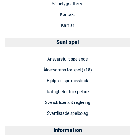
Så betygsätter vi
Kontakt
Karriär
Sunt spel
Ansvarsfullt spelande
Åldersgräns för spel (+18)
Hjälp vid spelmissbruk
Rättigheter för spelare
Svensk licens & reglering
Svartlistade spelbolag
Information