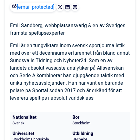
[email protected]
Emil Sandberg, webbplatsansvarig & en av Sveriges
främsta speltipsexperter.
Emil är en tungviktare inom svensk sportjournalistik
med över ett decenniums erfarenhet från bland annat
Sundsvalls Tidning och Nyheter24. Som en av
landets absolut vassaste analytiker på Allsvenskan
och Serie A kombinerar han djupgående taktik med
unika nyhetsavslöjanden. Han har varit en bärande
pelare på Sportal sedan 2017 och är erkänd för att
leverera speltips i absolut världsklass
Nationalitet
Bor
Svensk
Stockholm
Universitet
Utbildning
Stockholms högskola
Bachelor