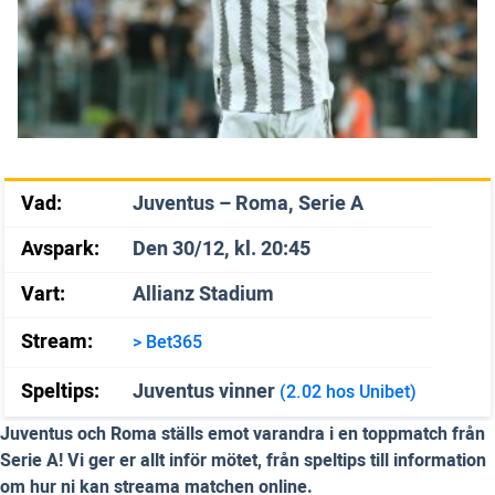
Vad:
Juventus – Roma, Serie A
Avspark:
Den 30/12, kl. 20:45
Vart:
Allianz Stadium
Stream:
> Bet365
Speltips:
Juventus vinner
(2.02 hos Unibet)
Juventus och Roma ställs emot varandra i en toppmatch från
Serie A! Vi ger er allt inför mötet, från speltips till information
om hur ni kan streama matchen online.