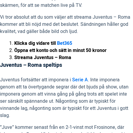
skärmen, för att se matchen live på TV.
Vi tror absolut att du som väljer att streama Juventus – Roma
kommer att bli nöjd med det beslutet. Sändningen håller god
kvalitet, vad gäller både bild och ljud.
Klicka dig vidare till
Bet365
Öppna ett konto och sätt in minst 50 kronor
Streama Juventus – Roma
Juventus – Roma speltips
Juventus fortsätter att imponera i
Serie A
. Inte imponera
genom att ta övertygande segrar där det bjuds på show, utan
imponera genom att vinna gång på gång trots att spelet inte
ser särskilt spännande ut. Någonting som är typiskt för
vinnande lag, någonting som är typiskt för ett Juventus i gott
slag.
”Juve” kommer senast från en 2-1-vinst mot Frosinone, där