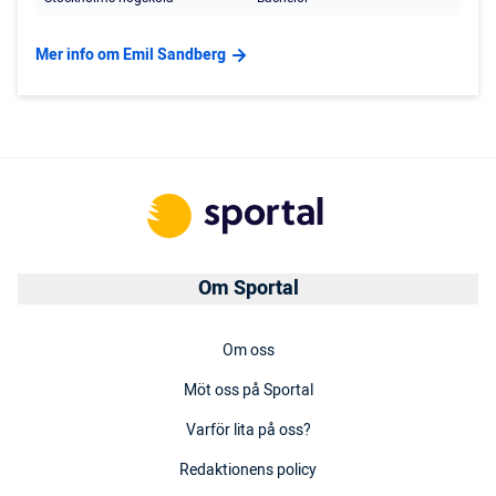
Mer info om Emil Sandberg
Om Sportal
Om oss
Möt oss på Sportal
Varför lita på oss?
Redaktionens policy