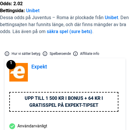
Odds: 2.02
Bettingsida:
Unibet
Dessa odds på Juventus – Roma är plockade från
Unibet
. Den
bettingsajten har funnits länge, och där finns mängder av bra
odds. Läs även på om
säkra spel (sure bets)
.
Hur vi sätter betyg
Spelberoende
Affiliate info
1
Expekt
UPP TILL 1 500 KR I BONUS + 64 KR I
GRATISSPEL PÅ EXPEKT-TIPSET
Användarvänligt