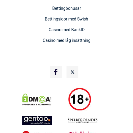
Bettingbonusar
Bettingsidor med Swish
Casino med BankID
Casino med låg insättning