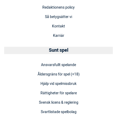
Redaktionens policy
Så betygsätter vi
Kontakt
Karriär
Sunt spel
Ansvarsfullt spelande
Åldersgräns för spel (+18)
Hjälp vid spelmissbruk
Rättigheter för spelare
Svensk licens & reglering
Svartlistade spelbolag