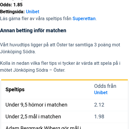
Odds: 1.85
Bettingsida:
Unibet
Läs gärna fler av våra speltips från
Superettan
.
Annan betting inför matchen
Vårt huvudtips ligger på att Öster tar samtliga 3 poäng mot
Jönköping Södra.
Kolla in nedan vilka fler tips vi tycker är värda att spela på i
mötet Jönköping Södra – Öster.
Odds från
Speltips
Unibet
Under 9,5 hörnor i matchen
2.12
Under 2,5 mål i matchen
1.98
Adam Bergmark Wiberg gör mål i