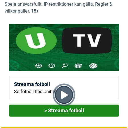
Spela ansvarsfullt. IP-restriktioner kan gälla. Regler &
villkor gäller. 18+
Streama fotboll
Se fotboll hos Unibet
> Streama fotboll