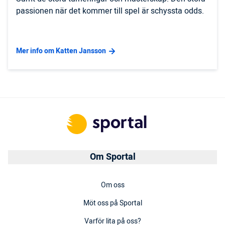
passionen när det kommer till spel är schyssta odds.
Mer info om Katten Jansson
Om Sportal
Om oss
Möt oss på Sportal
Varför lita på oss?