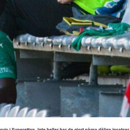
vis i Superettan. Inte heller har de gjort några dåliga insats