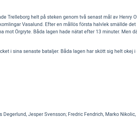
e Trelleborg helt på steken genom två senast mål av Henry Offi
omlingar Vasalund. Efter en mållös första halvlek smällde det t
a mot Örgryte. Båda lagen hade nätat efter 13 minuter. Men där
et i sina senaste bataljer. Båda lagen har skött sig helt okej 
s Degerlund, Jesper Svensson; Fredric Fendrich, Marko Nikolic,