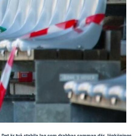
er. Det är två stabila lag som drabbas samman där Jönköpings