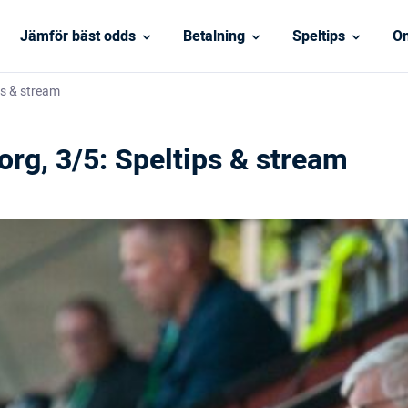
Jämför bäst odds
Betalning
Speltips
On
ps & stream
rg, 3/5: Speltips & stream