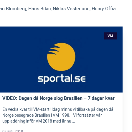
 Blomberg, Haris Brkic, Niklas Vesterlund; Henry Offia.
VM
VIDEO: Dagen då Norge slog Brasilien – 7 dagar kvar
En vecka kvar till VM-start! Idag minns vi tillbaka på dagen då
Norge besegrade Brasilien i VM 1998. Vi fortsätter vår
uppladdning inför VM 2018 med ännu …
08 juni, 2018