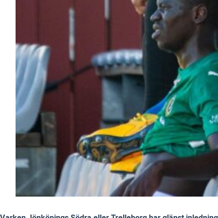
Varken Jönköpings Södra eller Trelleborg har glänst inlednings