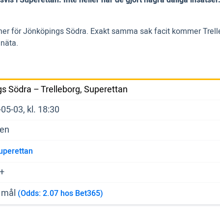
atcher för Jönköpings Södra. Exakt samma sak facit kommer Trel
näta.
s Södra – Trelleborg, Superettan
05-03, kl. 18:30
len
uperettan
y+
5 mål
(Odds: 2.07 hos Bet365)