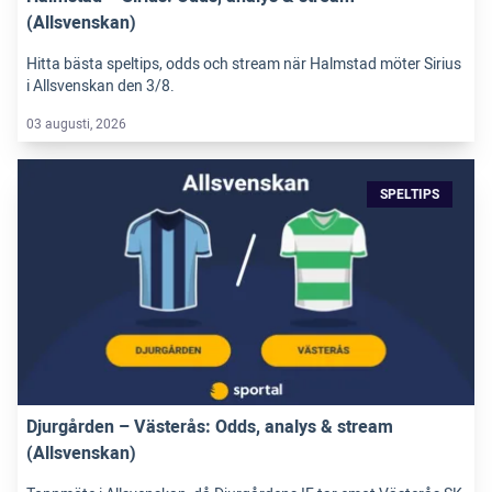
(Allsvenskan)
Hitta bästa speltips, odds och stream när Halmstad möter Sirius
i Allsvenskan den 3/8.
03 augusti, 2026
SPELTIPS
Djurgården – Västerås: Odds, analys & stream
(Allsvenskan)