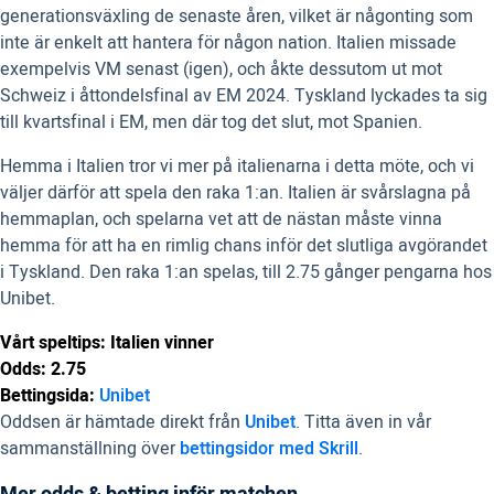
generationsväxling de senaste åren, vilket är någonting som
inte är enkelt att hantera för någon nation. Italien missade
exempelvis VM senast (igen), och åkte dessutom ut mot
Schweiz i åttondelsfinal av EM 2024. Tyskland lyckades ta sig
till kvartsfinal i EM, men där tog det slut, mot Spanien.
Hemma i Italien tror vi mer på italienarna i detta möte, och vi
väljer därför att spela den raka 1:an. Italien är svårslagna på
hemmaplan, och spelarna vet att de nästan måste vinna
hemma för att ha en rimlig chans inför det slutliga avgörandet
i Tyskland. Den raka 1:an spelas, till 2.75 gånger pengarna hos
Unibet.
Vårt speltips: Italien vinner
Odds: 2.75
Bettingsida:
Unibet
Oddsen är hämtade direkt från
Unibet
. Titta även in vår
sammanställning över
bettingsidor med Skrill
.