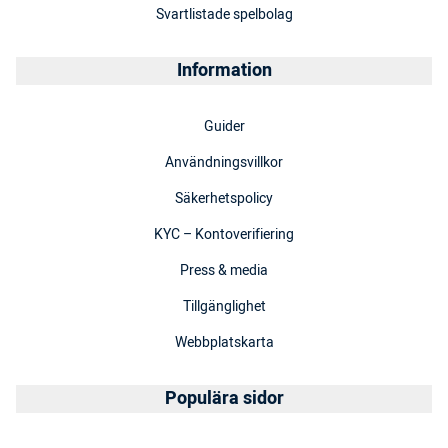
Svartlistade spelbolag
Information
Guider
Användningsvillkor
Säkerhetspolicy
KYC – Kontoverifiering
Press & media
Tillgänglighet
Webbplatskarta
Populära sidor