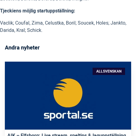
Tjeckiens möjlig startuppställning:
Vaclik; Coufal, Zima, Celustka, Boril; Soucek, Holes; Jankto,
Darida, Kral; Schick.
Andra nyheter
ALLSVENSKAN
AIK – Elfsborg: Live stream, speltips & laguppställning