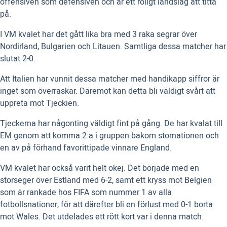
offensiven som defensiven och är ett roligt landslag att titta
på.
I VM kvalet har det gått lika bra med 3 raka segrar över
Nordirland, Bulgarien och Litauen. Samtliga dessa matcher har
slutat 2-0.
Att Italien har vunnit dessa matcher med handikapp siffror är
inget som överraskar. Däremot kan detta bli väldigt svårt att
uppreta mot Tjeckien.
Tjeckerna har någonting väldigt fint på gång. De har kvalat till
EM genom att komma 2:a i gruppen bakom stornationen och
en av på förhand favorittipade vinnare England.
VM kvalet har också varit helt okej. Det började med en
storseger över Estland med 6-2, samt ett kryss mot Belgien
som är rankade hos FIFA som nummer 1 av alla
fotbollsnationer, för att därefter bli en förlust med 0-1 borta
mot Wales. Det utdelades ett rött kort var i denna match.