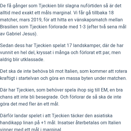
De få gånger som Tjeckien blir slagna nuförtiden så är det
alltid med exakt ett måls marginal. Vi får gå tillbaka 18
matcher, mars 2019, för att hitta en vänskapsmatch mellan
Brasilien som Tjeckien förlorade med 1-3 (efter två sena mål
av Gabriel Jesus).
Sedan dess har Tjeckien spelat 17 landskamper, där de har
vunnit en hel del, kryssat i många och förlorat ett par, men
aldrig blir utklassade.
Det ska de inte behöva bli mot Italien, som kommer att rotera
kraftigt i startelvan och göra en massa byten under matchen.
Där har Tjeckien, som behöver spela ihop sig till EM, en bra
chans att inte bli besegrade. Och förlorar de så ska de inte
göra det med fler än ett mål.
Därför landar spelet i att Tjeckien täcker den asiatiska
handikapp linan på +1 mål. Insatser återbetalas om Italien
vinner med ett mål i marginal.