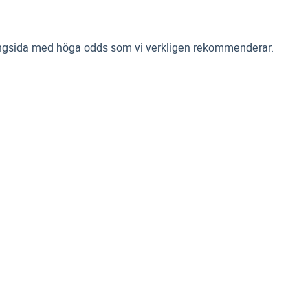
ttingsida med höga odds som vi verkligen rekommenderar.