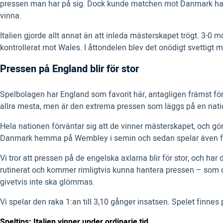
pressen man har på sig. Dock kunde matchen mot Danmark ha slu
vinna.
Italien gjorde allt annat än att inleda mästerskapet trögt. 3-0
kontrollerat mot Wales. I åttondelen blev det onödigt svettig
Pressen på England blir för stor
Spelbolagen har England som favorit här, antagligen främst fö
allra mesta, men är den extrema pressen som läggs på en nation
Hela nationen förväntar sig att de vinner mästerskapet, och g
Danmark hemma på Wembley i semin och sedan spelar även fi
Vi tror att pressen på de engelska axlarna blir för stor, och ha
rutinerat och kommer rimligtvis kunna hantera pressen – som de
givetvis inte ska glömmas.
Vi spelar den raka 1:an till 3,10 gånger insatsen. Spelet finnes
Speltips: Italien vinner under ordinarie tid