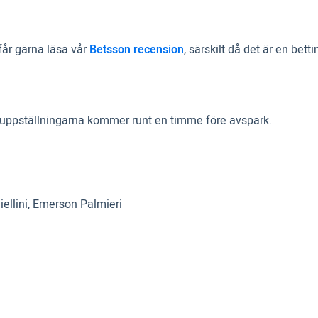
får gärna läsa vår
Betsson recension
, särskilt då det är en be
laguppställningarna kommer runt en timme före avspark.
ellini, Emerson Palmieri