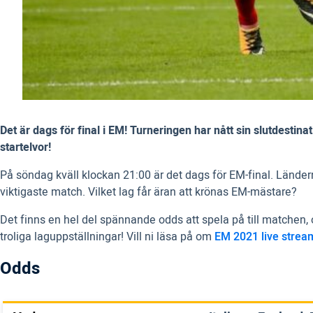
Det är dags för final i EM! Turneringen har nått sin slutdestin
startelvor!
På söndag kväll klockan 21:00 är det dags för EM-final. Länder
viktigaste match. Vilket lag får äran att krönas EM-mästare?
Det finns en hel del spännande odds att spela på till matchen, 
troliga laguppställningar! Vill ni läsa på om
EM 2021 live strea
Odds