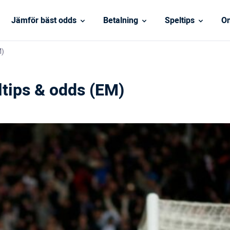
Jämför bäst odds
Betalning
Speltips
On
M)
ltips & odds (EM)