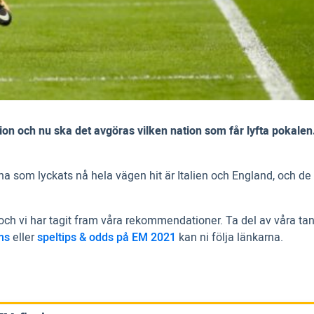
ation och nu ska det avgöras vilken nation som får lyfta pokalen
na som lyckats nå hela vägen hit är Italien och England, och de
och vi har tagit fram våra rekommendationer. Ta del av våra tan
ms
eller
speltips & odds på EM 2021
kan ni följa länkarna.