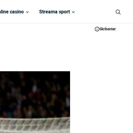
line casino
Streama sport
Skribenter: