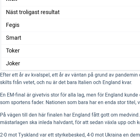
Näst troligast resultat
Fegis
Smart
Toker
Joker
Efter ett år av kvalspel, ett år av väntan på grund av pandemi
skilts från vetet, och nu är det bara Italien och England kvar.
En EM-final är givetvis stor för alla lag, men för England kunde
som sportens fader. Nationen som bara har en enda stor titel, v
På vägen till den här finalen har England fått gott om medvind
mästarlagen ska inleda halvdant, för att sedan växla upp och ko
2-0 mot Tyskland var ett styrkebesked, 4-0 mot Ukraina en demo