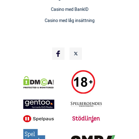
Casino med BankID
Casino med låg insättning