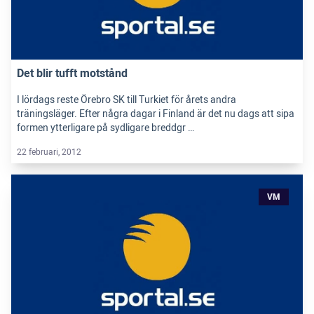
Det blir tufft motstånd
I lördags reste Örebro SK till Turkiet för årets andra
träningsläger. Efter några dagar i Finland är det nu dags att sipa
formen ytterligare på sydligare breddgr …
22 februari, 2012
VM