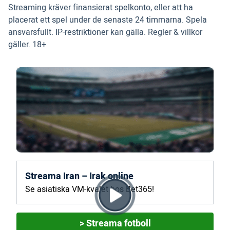
Streaming kräver finansierat spelkonto, eller att ha
placerat ett spel under de senaste 24 timmarna. Spela
ansvarsfullt. IP-restriktioner kan gälla. Regler & villkor
gäller. 18+
Streama Iran – Irak online
Se asiatiska VM-kvalet hos Bet365!
> Streama fotboll