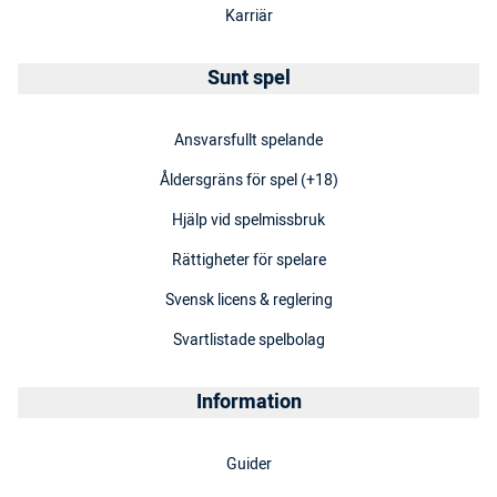
Karriär
Sunt spel
Ansvarsfullt spelande
Åldersgräns för spel (+18)
Hjälp vid spelmissbruk
Rättigheter för spelare
Svensk licens & reglering
Svartlistade spelbolag
Information
Guider