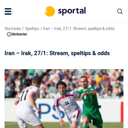
/
Startsida
Speltips
/
Iran – Irak, 27/1: Stream, speltips & odds
Skribenter:
Iran – Irak, 27/1: Stream, speltips & odds